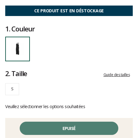
Les
avis
CE PRODUIT EST EN DÉSTOCKAGE
clients
1.
Couleur
2.
Taille
Guide des tailles
S
Veuillez sélectionner les options souhaitées
EPUISÉ