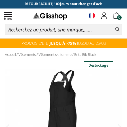
RETOUR FACILITÉ, 100 jours pour changer d'avis
Toggle
0
navigation
Menu
PROMOS D'ÉTÉ
JUSQU'À -75%
JUSQU'AU 25/08
Accueil
/
Vêtements
/
Vêtement ski femme
/
Brita Bib Black
Déstockage