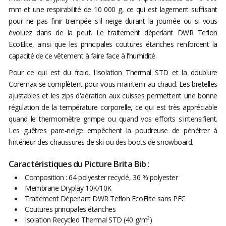
mm et une respirabilité de 10 000 g, ce qui est lagement suffisant
pour ne pas finir trempée s'il neige durant la journée ou si vous
évoluez dans de la peuf. Le traitement déperlant DWR Teflon
EcoElite, ainsi que les principales coutures étanches renforcent la
capacité de ce vêtement à faire face à l'humidité.
Pour ce qui est du froid, l'isolation Thermal STD et la doublure
Coremax se complètent pour vous maintenir au chaud. Les bretelles
ajustables et les zips d'aération aux cuisses permettent une bonne
régulation de la température corporelle, ce qui est très appréciable
quand le thermomètre grimpe ou quand vos efforts s'intensifient.
Les guêtres pare-neige empêchent la poudreuse de pénétrer à
l'intérieur des chaussures de ski ou des boots de snowboard.
Caractéristiques du Picture Brita Bib :
Composition : 64 polyester recyclé, 36 % polyester
Membrane Dryplay 10K/10K
Traitement Déperlant DWR Teflon EcoElite sans PFC
Coutures principales étanches
Isolation Recycled Thermal STD (40 g/m²)