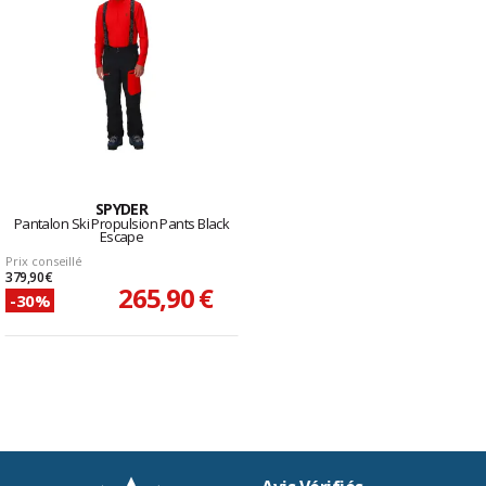
SPYDER
Pantalon Ski Propulsion Pants Black
Escape
Prix conseillé
379,90 €
265,90 €
-30%