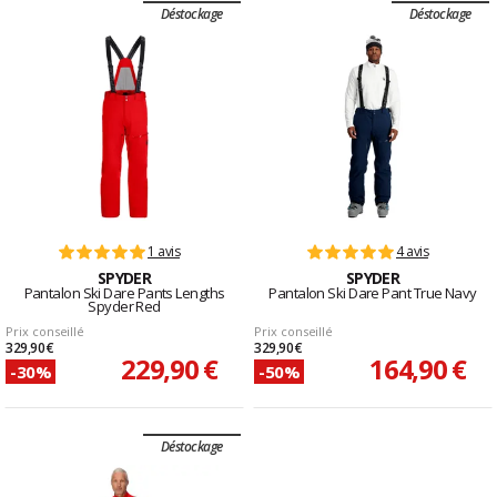
Déstockage
Déstockage
1 avis
4 avis
SPYDER
SPYDER
Pantalon Ski Dare Pants Lengths
Pantalon Ski Dare Pant True Navy
Spyder Red
Prix conseillé
Prix conseillé
329,90 €
329,90 €
229,90 €
164,90 €
-30%
-50%
Déstockage