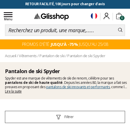
RETOUR FACILITÉ, 100 jours pour changer d'avis
Toggle
0
navigation
Menu
PROMOS D'ÉTÉ
JUSQU'À -75%
JUSQU'AU 25/08
Accueil
/
Vêtements
/
Pantalon de ski
/
Pantalon de ski Spyder
Pantalon de ski Spyder
Spyder est une marque de vêtements de ski de renom, célèbre pour ses
pantalons de ski de haute qualité
. Depuis les années 80, la marque a fait ses
preuves en proposant des
pantalons de ski innovants et performants
, comme le
fameux pantalon World Cup devenue incontournable pour de nombreuses
Lire la suite
équipes nationales.
Spyder
s'assure que ses pantalons de ski offrent une
imperméabilité irréprochable et un confort optimal pour les skieurs de tous
niveaux.
Filtrer