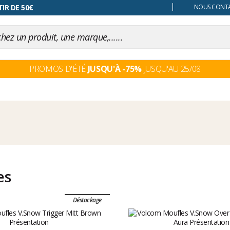
 changer d'avis
NOUS CONTAC
PROMOS D'ÉTÉ
JUSQU'À -75%
JUSQU'AU 25/08
es
Déstockage