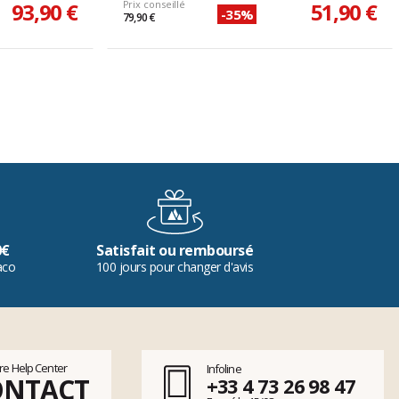
93,90 €
Prix conseillé
51,90 €
-35%
79,90 €
0€
Satisfait ou remboursé
aco
100 jours pour changer d'avis
tre Help Center
Infoline
ONTACT
+33 4 73 26 98 47