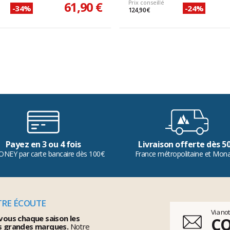
61,90 €
Prix conseillé
-34%
-24%
124,90 €
Payez en 3 ou 4 fois
Livraison offerte dès 5
ONEY par carte bancaire dès 100€
France métropolitaine et Mon
TRE ÉCOUTE
Via no
vous chaque saison les
C
s grandes marques.
Notre