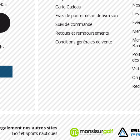
NCE
Nos
Carte Cadeau
Les
Frais de port et délais de livraison
Evè
Suivi de commande
Men
Retours et remboursements
Men
Conditions générales de vente
Ban
h-
Poli
des
Visi
On 
Rec
également nos autres sites
Golf et Sports nautiques