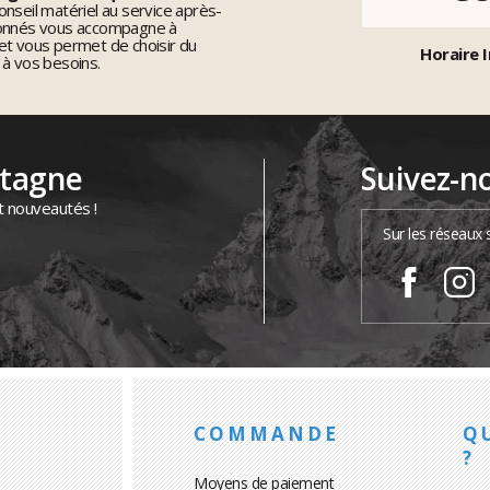
nseil matériel au service après-
ionnés vous accompagne à
et vous permet de choisir du
Horaire I
 à vos besoins.
ntagne
Suivez-n
t nouveautés !
Sur les réseaux 
COMMANDE
Q
?
Moyens de paiement