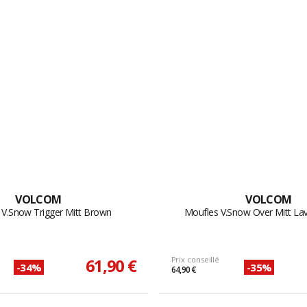
VOLCOM
VOLCOM
 V.Snow Trigger Mitt Brown
Moufles V.Snow Over Mitt La
61,90 €
Prix conseillé
-34%
-35%
64,90 €