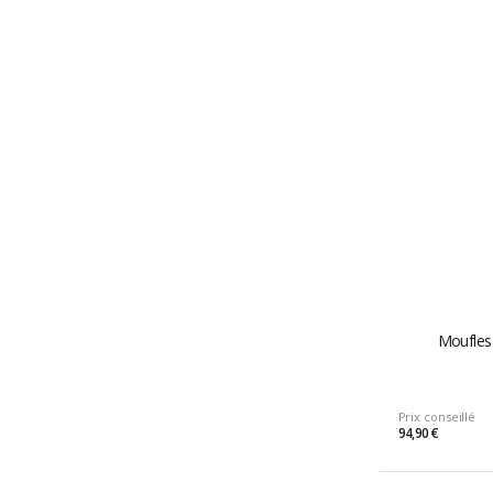
Moufles
Prix conseillé
94,90 €