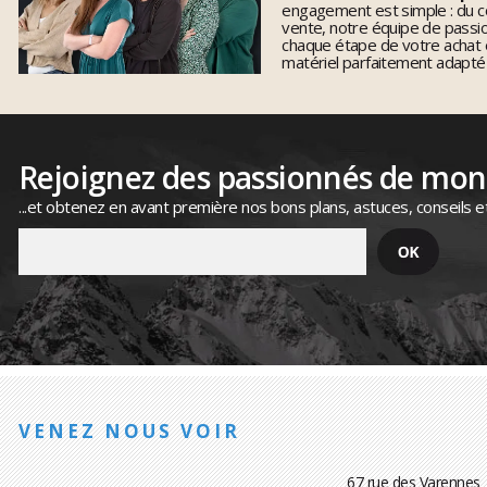
engagement est simple : du co
vente, notre équipe de pass
chaque étape de votre achat 
matériel parfaitement adapté
Rejoignez des passionnés de mo
...et obtenez en avant première nos bons plans, astuces, conseils e
VENEZ NOUS VOIR
67 rue des Varennes