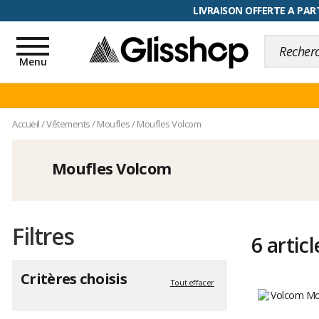
RETOUR FACILITÉ, 100 jours pour
Toggle
navigation
Menu
Accueil
/
Vêtements
/
Moufles
/
Moufles Volcom
Moufles Volcom
Filtres
6 articl
Critères choisis
Tout effacer