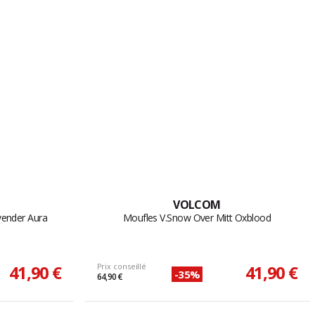
VOLCOM
vender Aura
Moufles V.Snow Over Mitt Oxblood
41,90 €
Prix conseillé
41,90 €
-35%
64,90 €