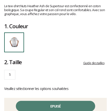
Les
avis
Le tee-shirt Nuts Heather Ash de Supertour est confectionné en coton
clients
biologique. Sa coupe Regular et son col rond sont confortables. Avec son
graphique, vous affichez votre passion pour le vélo.
1.
Couleur
2.
Taille
Guide des tailles
S
Veuillez sélectionner les options souhaitées
EPUISÉ