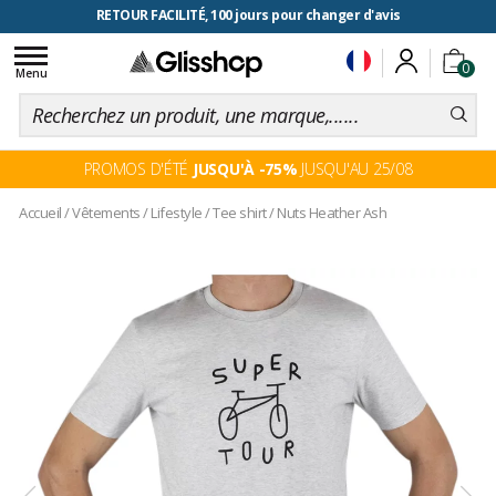
RETOUR FACILITÉ, 100 jours pour changer d'avis
Toggle
0
navigation
Menu
PROMOS D'ÉTÉ
JUSQU'À -75%
JUSQU'AU 25/08
Accueil
/
Vêtements
/
Lifestyle
/
Tee shirt
/
Nuts Heather Ash