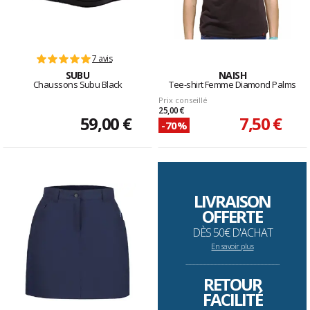
7 avis
SUBU
NAISH
Chaussons Subu Black
Tee-shirt Femme Diamond Palms
Prix conseillé
25,00 €
59,00 €
7,50 €
-70%
LIVRAISON
OFFERTE
DÈS 50€ D'ACHAT
En savoir plus
--------------------------------------------------------------------
RETOUR
FACILITÉ