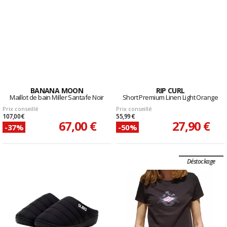
BANANA MOON
RIP CURL
Maillot de bain Miller Santafe Noir
Short Premium Linen Light Orange
Prix conseillé
Prix conseillé
107,00 €
55,99 €
67,00 €
27,90 €
-37%
-50%
Déstockage