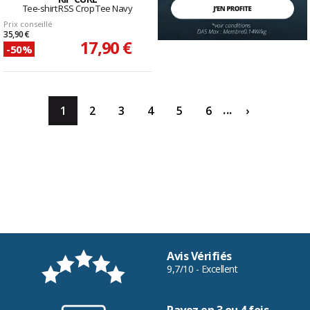
Tee-shirt RSS Crop Tee Navy
Prix conseillé
35,90 €
17,90 €
-50%
...
1
2
3
4
5
6
›
Avis Vérifiés
9,7/10 - Excellent