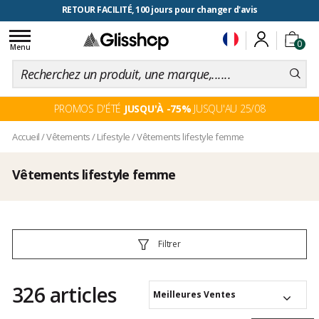
RETOUR FACILITÉ, 100 jours pour changer d'avis
Toggle
0
navigation
Menu
PROMOS D'ÉTÉ
JUSQU'À -75%
JUSQU'AU 25/08
Accueil
/
Vêtements
/
Lifestyle
/
Vêtements lifestyle femme
Vêtements lifestyle femme
Filtrer
326 articles
Meilleures Ventes