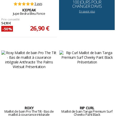
100 JOURS POUR
3 avis
CHANGER D'AVIS
ICEPEAK
En savoir plus
Jupe Bedra Bleu Fonce
Prix conseillé
54,90 €
26,90 €
-50%
ROXY
RIP CURL
Maillot de bain Pro The Tilt - Bas de
Maillot de bain Tanga Premium Surf
maillot à couvrance intégrale
Cheeky Pant Black