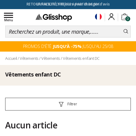
RETOUR FACILITÉ, 100 jours pour changer d'avis
Toggle
0
navigation
Menu
PROMOS D'ÉTÉ
JUSQU'À -75%
JUSQU'AU 25/08
Accueil
/
Vêtements
/
Vêtements
/
Vêtements enfant DC
Vêtements enfant DC
Filtrer
Aucun article