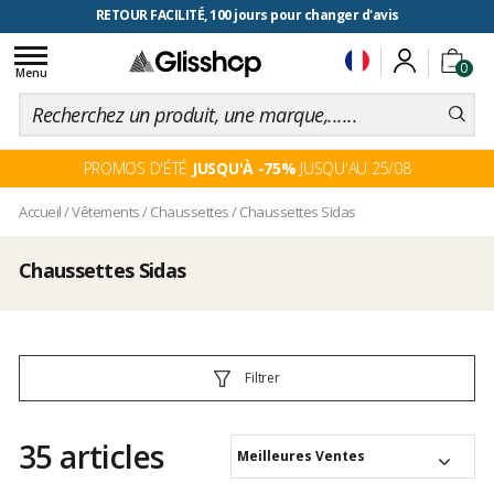
RETOUR FACILITÉ, 100 jours pour changer d'avis
Toggle
0
navigation
Menu
PROMOS D'ÉTÉ
JUSQU'À -75%
JUSQU'AU 25/08
Accueil
/
Vêtements
/
Chaussettes
/
Chaussettes Sidas
Chaussettes Sidas
Filtrer
35 articles
Meilleures Ventes