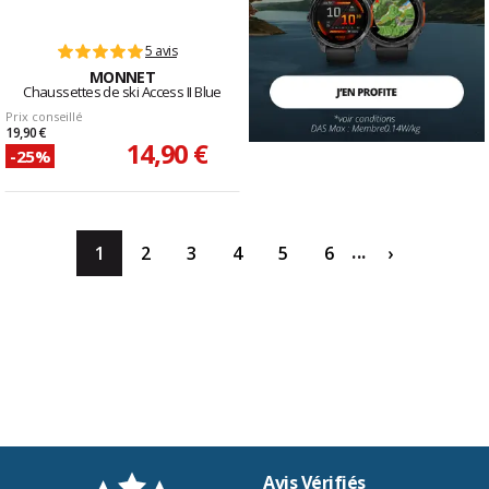
5 avis
MONNET
Chaussettes de ski Access II Blue
Prix conseillé
19,90 €
14,90 €
-25%
...
1
2
3
4
5
6
›
Avis Vérifiés