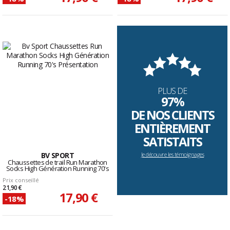
PLUS DE
97%
DE NOS CLIENTS
ENTIÈREMENT
SATISTAITS
BV SPORT
Je découvre les témoignages
Chaussettes de trail Run Marathon
Socks High Génération Running 70's
Prix conseillé
21,90 €
17,90 €
-18%