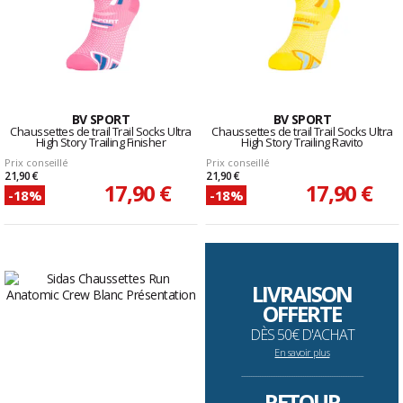
BV SPORT
BV SPORT
Chaussettes de trail Trail Socks Ultra
Chaussettes de trail Trail Socks Ultra
High Story Trailing Finisher
High Story Trailing Ravito
Prix conseillé
Prix conseillé
21,90 €
21,90 €
17,90 €
17,90 €
-18%
-18%
LIVRAISON
OFFERTE
DÈS 50€ D'ACHAT
En savoir plus
--------------------------------------------------------------------
RETOUR