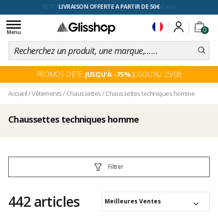
RETOUR FACILITÉ, 100 jours pour changer d'avis
Toggle
0
navigation
Menu
PROMOS D'ÉTÉ
JUSQU'À -75%
JUSQU'AU 25/08
Accueil
/
Vêtements
/
Chaussettes
/
Chaussettes techniques homme
Chaussettes techniques homme
Filtrer
442 articles
Meilleures Ventes