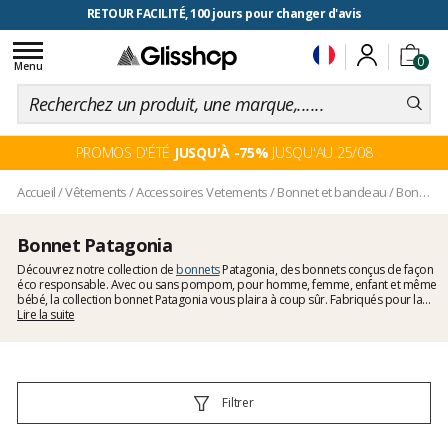
RETOUR FACILITÉ, 100 jours pour changer d'avis
Toggle
0
navigation
Menu
PROMOS D'ÉTÉ
JUSQU'À -75%
JUSQU'AU 25/08
Accueil
/
Vêtements
/
Accessoires Vetements
/
Bonnet et bandeau
/
Bonnet Patagonia
Bonnet Patagonia
Découvrez notre collection de
bonnets
Patagonia, des bonnets conçus de façon
éco responsable. Avec ou sans pompom, pour homme, femme, enfant et même
bébé, la collection bonnet Patagonia vous plaira à coup sûr. Fabriqués pour la
plupart des modèles en grande partie en laine recyclée, ces bonnets vous
Lire la suite
garderont au chaud cet hiver quand la neige arrivera tout en prenant soin de la
planète. Alors n'attendez pas plus longtemps pour vous faire plaisir ou faire
plaisir à un proche.
Filtrer