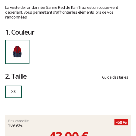
Référence
622982-
Les
RED-
avis
La veste de randonnée Sanne Red de Kari Traa est un coupe-vent
XS
clients
déperlant, vous permettant d'affronter les éléments lors de vos
randonnées.
XS
1.
Couleur
2.
Taille
Guide des tailles
XS
Prix conseillé
-60%
109,90 €