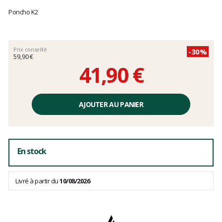
Les
avis
Poncho K2
clients
Prix conseillé
-30%
59,90 €
41,90 €
Prix
unitaire,
AJOUTER AU PANIER
hors
frais
En stock
Livré à partir du
10/08/2026