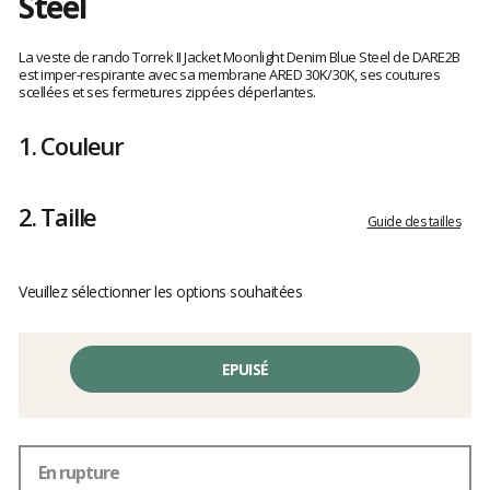
Steel
Les
avis
La veste de rando Torrek II Jacket Moonlight Denim Blue Steel de DARE2B
clients
est imper-respirante avec sa membrane ARED 30K/30K, ses coutures
scellées et ses fermetures zippées déperlantes.
1.
Couleur
2.
Taille
Guide des tailles
Veuillez sélectionner les options souhaitées
EPUISÉ
En rupture