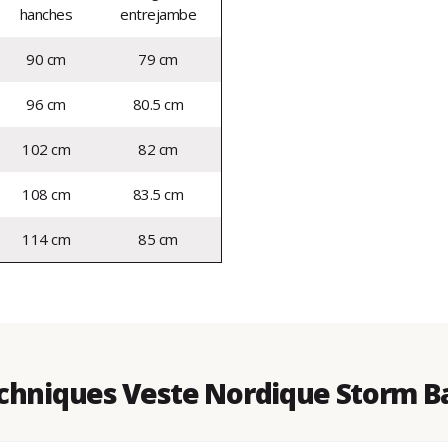
hanches
entrejambe
90 cm
79 cm
96 cm
80.5 cm
102 cm
82 cm
108 cm
83.5 cm
114 cm
85 cm
chniques Veste Nordique Storm Ba