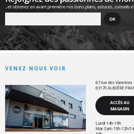
...et obtenez en avant première nos bons plans, astuces, conseils e
VENEZ NOUS VOIR
67 rue des Varennes
63170 AUBIÈRE FRA
ACCÈS AU
MAGASIN
Lundi 14h-19h
Mar-Sam 10h-12h/14
19h