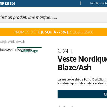
 changer d'avis
IR DE 50€
NOUS CONTAC
PROMOS D'ÉTÉ
JUSQU'À -75%
JUSQU'AU 25/08
ce Jkt W Blaze/Ash
Marque
CRAFT
Déstockage
Veste Nordiqu
Blaze/Ash
Les
avis
La
veste de ski de fond
Craft Storm
clients
excellent apport de chaleur et de con
C