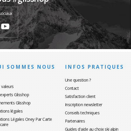
sociaux
UI SOMMES NOUS
INFOS PRATIQUES
Une question ?
 valeurs
Contact
 experts Glisshop
Satisfaction client
nements Glisshop
Inscription newsletter
tions légales
Conseils techniques
tions Légales Oney Par Carte
Partenaires
caire
Guides d'aide au choix ski alpin