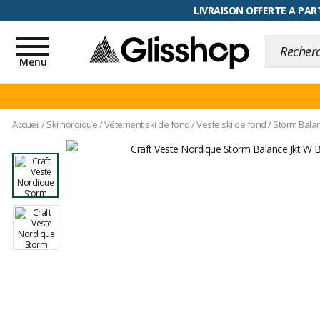
RETOUR FACILITÉ, 100 jours pour
LIVRAISON OFFERTE A PART
Toggle
navigation
Menu
Accueil
/
Ski nordique
/
Vêtement ski de fond
/
Veste ski de fond
/
Storm Balan