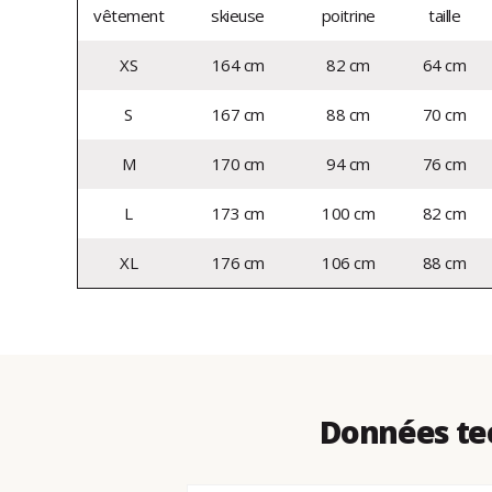
vêtement
skieuse
poitrine
taille
XS
164 cm
82 cm
64 cm
S
167 cm
88 cm
70 cm
M
170 cm
94 cm
76 cm
L
173 cm
100 cm
82 cm
XL
176 cm
106 cm
88 cm
Données te