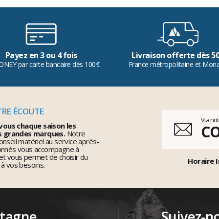
Payez en 3 ou 4 fois
Livraison offerte dès 5
ONEY par carte bancaire dès 100€
France métropolitaine et Mon
TRE ÉCOUTE
Via no
vous chaque saison les
C
s grandes marques.
Notre
nseil matériel au service après-
ionnés vous accompagne à
et vous permet de choisir du
Horaire I
 à vos besoins.
ntagne
Suivez-n