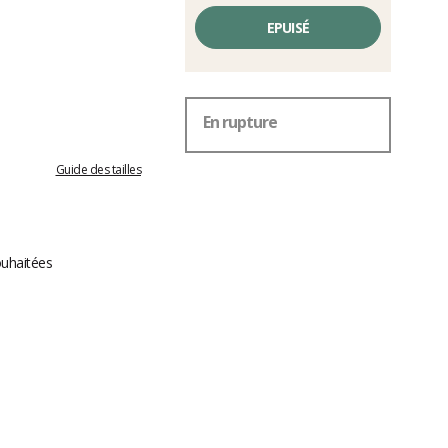
EPUISÉ
En rupture
Guide des tailles
ouhaitées