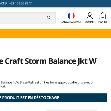
TER +33 4 73 26 98 47
LANGUE & DEVISE
COMPTE
PANIER
e Craft Storm Balance Jkt W
 Balance Jkt W Blaze/Ash est un très bon rapport qualité prix avec un
fort.
E PRODUIT EST EN DÉSTOCKAGE