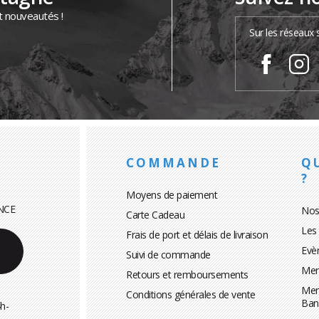
t nouveautés !
Sur les réseaux 
COMMANDE
Q
?
Moyens de paiement
NCE
Nos
Carte Cadeau
Les
Frais de port et délais de livraison
Evè
Suivi de commande
Men
Retours et remboursements
Men
Conditions générales de vente
Ban
h-