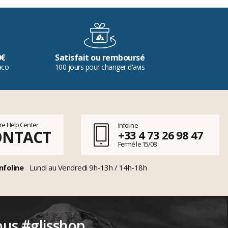
0€
Satisfait ou remboursé
aco
100 jours pour changer d'avis
tre Help Center
Infoline
ONTACT
+33 4 73 26 98 47
Fermé le 15/08
nfoline
Lundi au Vendredi 9h-13h / 14h-18h
ous #glisshop