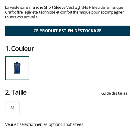
Les
avis
La veste sans manche Short Sleeve Vest Light Ffs H Bleu de la marque
clients
Craft offre légèreté, technicité et confort thermique pour accompagner
toutes vos activités.
CE PRODUIT EST EN DÉSTOCKAGE
1.
Couleur
2.
Taille
Guide des tailles
M
Veuillez sélectionner les options souhaitées