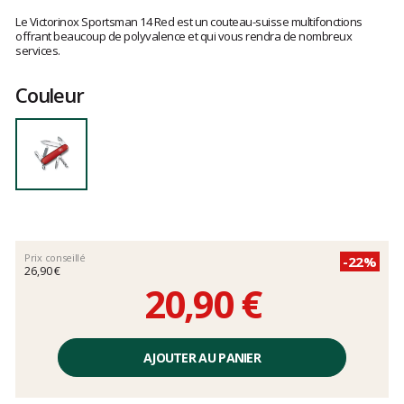
Les
avis
Le Victorinox Sportsman 14 Red est un couteau-suisse multifonctions
clients
offrant beaucoup de polyvalence et qui vous rendra de nombreux
services.
Couleur
Prix conseillé
-22%
26,90 €
20,90 €
Prix
unitaire,
AJOUTER AU PANIER
hors
frais