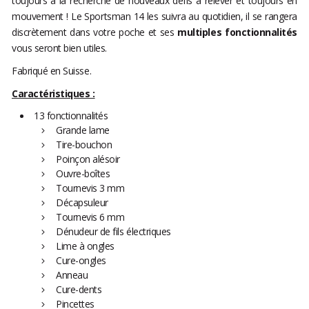
toujours à la recherche de nouveaux défis à relever et toujours en
mouvement ! Le Sportsman 14 les suivra au quotidien, il se rangera
discrètement dans votre poche et ses
multiples fonctionnalités
vous seront bien utiles.
Fabriqué en Suisse.
Caractéristiques :
13 fonctionnalités
Grande lame
Tire-bouchon
Poinçon alésoir
Ouvre-boîtes
Tournevis 3 mm
Décapsuleur
Tournevis 6 mm
Dénudeur de fils électriques
Lime à ongles
Cure-ongles
Anneau
Cure-dents
Pincettes