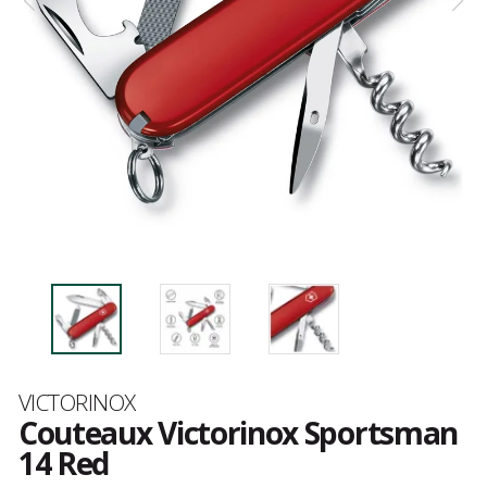
Marque
VICTORINOX
Couteaux Victorinox Sportsman
14 Red