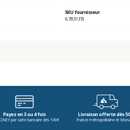
SKU fournisseur
6.7831.FB
Payez en 3 ou 4 fois
Livraison offerte dès 5
ONEY par carte bancaire dès 100€
France métropolitaine et Mon