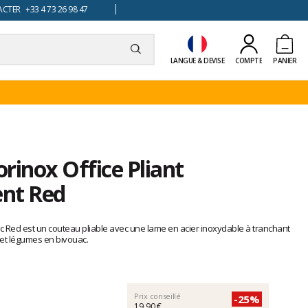
TER +33 4 73 26 98 47
LANGUE & DEVISE
COMPTE
PANIER
rinox Office Pliant
ent Red
sic Red est un couteau pliable avec une lame en acier inoxydable à tranchant
 et légumes en bivouac.
Prix conseillé
-25%
19,90 €