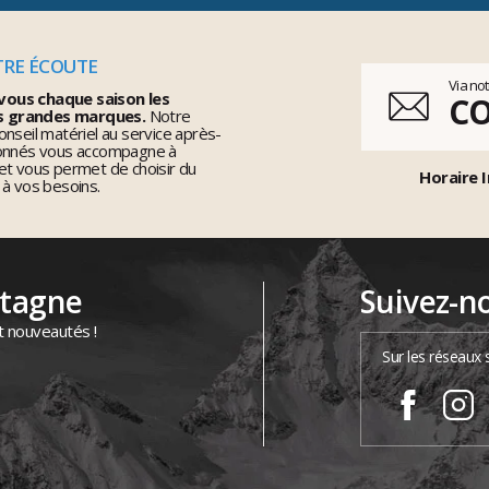
TRE ÉCOUTE
Via no
vous chaque saison les
C
s grandes marques.
Notre
nseil matériel au service après-
ionnés vous accompagne à
et vous permet de choisir du
Horaire I
 à vos besoins.
ntagne
Suivez-n
t nouveautés !
Sur les réseaux 