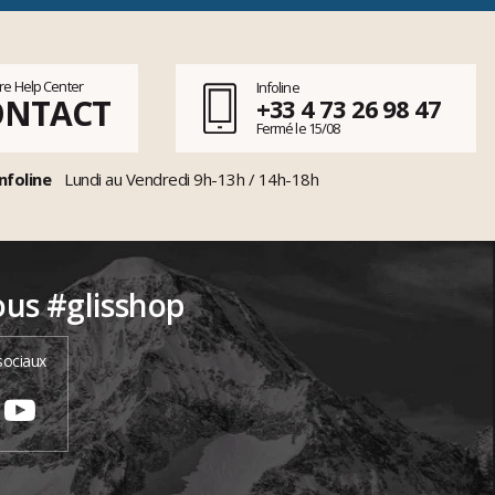
tre Help Center
Infoline
ONTACT
+33 4 73 26 98 47
Fermé le 15/08
nfoline
Lundi au Vendredi 9h-13h / 14h-18h
ous #glisshop
sociaux