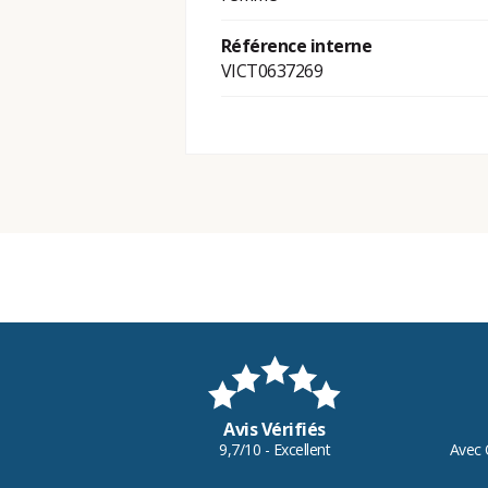
Référence interne
VICT0637269
Avis Vérifiés
9,7/10 - Excellent
Avec 