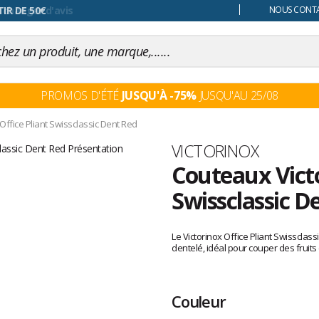
 changer d'avis
NOUS CONTAC
PROMOS D'ÉTÉ
JUSQU'À -75%
JUSQU'AU 25/08
Office Pliant Swissclassic Dent Red
Marque
VICTORINOX
Couteaux Victo
Swissclassic D
Les
avis
Le Victorinox Office Pliant Swissclas
clients
dentelé, idéal pour couper des fruits
Couleur