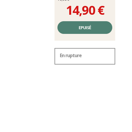
14,90 €
Prix
unitaire,
EPUISÉ
hors
frais
En rupture