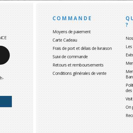
COMMANDE
Q
?
Moyens de paiement
NCE
Nos
Carte Cadeau
Les
Frais de port et délais de livraison
Evè
Suivi de commande
Men
Retours et remboursements
Men
Conditions générales de vente
Ban
h-
Poli
des
Visi
On 
Rec