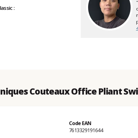
assic :
iques Couteaux Office Pliant Swi
Code EAN
7613329191644