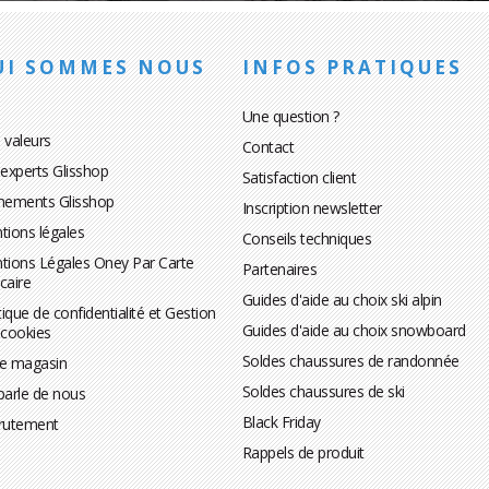
UI SOMMES NOUS
INFOS PRATIQUES
Une question ?
 valeurs
Contact
 experts Glisshop
Satisfaction client
nements Glisshop
Inscription newsletter
tions légales
Conseils techniques
tions Légales Oney Par Carte
Partenaires
caire
Guides d'aide au choix ski alpin
tique de confidentialité et Gestion
Guides d'aide au choix snowboard
 cookies
Soldes chaussures de randonnée
te magasin
Soldes chaussures de ski
parle de nous
Black Friday
rutement
Rappels de produit