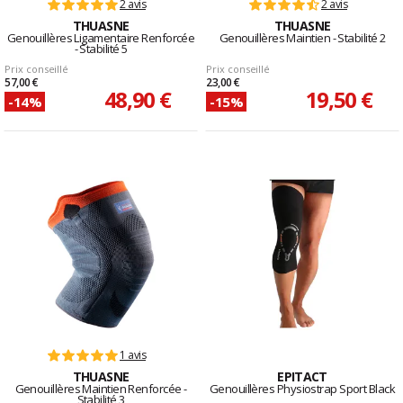
2 avis
2 avis
THUASNE
THUASNE
Genouillères Ligamentaire Renforcée
Genouillères Maintien - Stabilité 2
- Stabilité 5
Prix conseillé
Prix conseillé
57,00 €
23,00 €
48,90 €
19,50 €
-14%
-15%
1 avis
THUASNE
EPITACT
Genouillères Maintien Renforcée -
Genouillères Physiostrap Sport Black
Stabilité 3