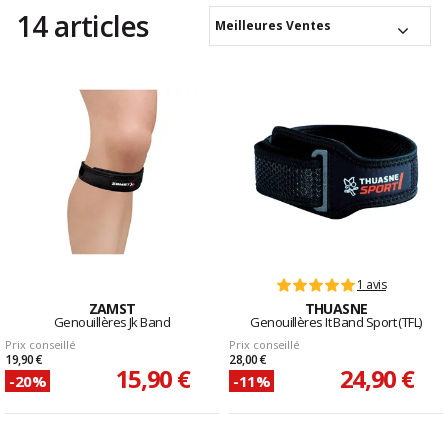
14 articles
Meilleures Ventes
1 avis
ZAMST
THUASNE
Genouillères Jk Band
Genouillères It Band Sport (TFL)
Prix conseillé
Prix conseillé
19,90 €
28,00 €
15,90 €
24,90 €
-20%
-11%