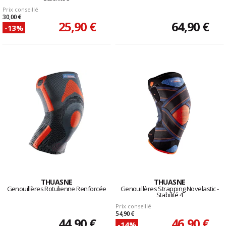
Prix conseillé
30,00 €
25,90 €
64,90 €
-13%
THUASNE
THUASNE
Genouillères Rotulienne Renforcée
Genouillères Strapping Novelastic -
Stabilité 4
Prix conseillé
54,90 €
44,90 €
46,90 €
-14%