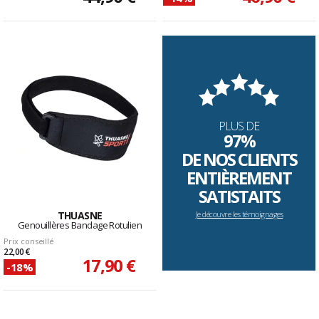
PLUS DE
97%
DE NOS CLIENTS
ENTIÈREMENT
SATISTAITS
THUASNE
Je découvre les témoignages
Genouillères Bandage Rotulien
Prix conseillé
22,00 €
17,90 €
-18%