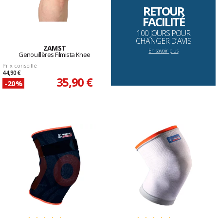
RETOUR
FACILITÉ
100 JOURS POUR
CHANGER D'AVIS
ZAMST
En savoir plus
Genouillères Filmista Knee
Prix conseillé
44,90 €
35,90 €
-20%