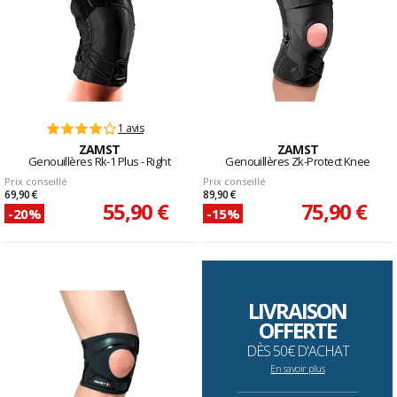
1 avis
ZAMST
ZAMST
Genouillères Rk-1 Plus - Right
Genouillères Zk-Protect Knee
Prix conseillé
Prix conseillé
69,90 €
89,90 €
55,90 €
75,90 €
-20%
-15%
LIVRAISON
OFFERTE
DÈS 50€ D'ACHAT
En savoir plus
--------------------------------------------------------------------