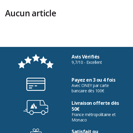
pouvoir rester longtemps en selle et de profiter au maximum de chaque sortie
VTT.
Aucun article
Avis Vérifiés
9,7/10 - Excellent
Payez en 3 ou 4 fois
Avec ONEY par carte
bancaire dès 100€
Livraison offerte dès
50€
France métropolitaine et
Monaco
Satisfait ou