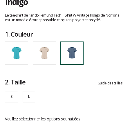
Indigo
Les
avis
Le tee-shirt de rando Femund Tech T Shirt W Vintage Indigo de Norrona
clients
est un modèle écoresponsable conçu en polyester recyclé.
1.
Couleur
2.
Taille
Guide des tailles
S
L
Veuillez sélectionner les options souhaitées