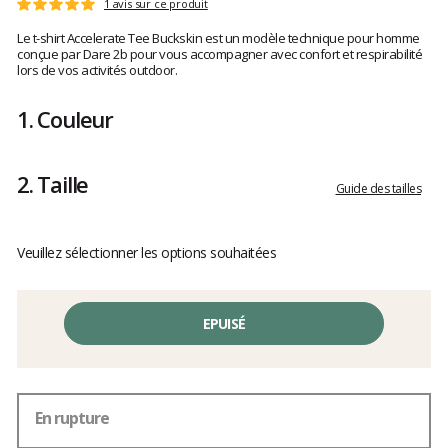
Les
1 avis sur ce produit
Note
avis
:
Le t-shirt Accelerate Tee Buckskin est un modèle technique pour homme
clients
5
conçue par Dare 2b pour vous accompagner avec confort et respirabilité
sur
lors de vos activités outdoor.
5
1.
Couleur
2.
Taille
Guide des tailles
Veuillez sélectionner les options souhaitées
EPUISÉ
En rupture