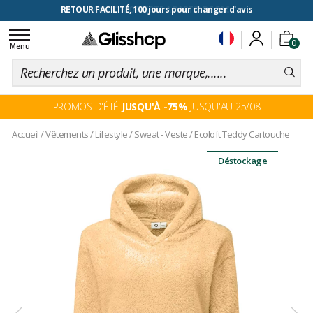
RETOUR FACILITÉ, 100 jours pour changer d'avis
Toggle
0
navigation
Menu
PROMOS D'ÉTÉ
JUSQU'À -75%
JUSQU'AU 25/08
Accueil
/
Vêtements
/
Lifestyle
/
Sweat - Veste
/
Ecoloft Teddy Cartouche
Déstockage