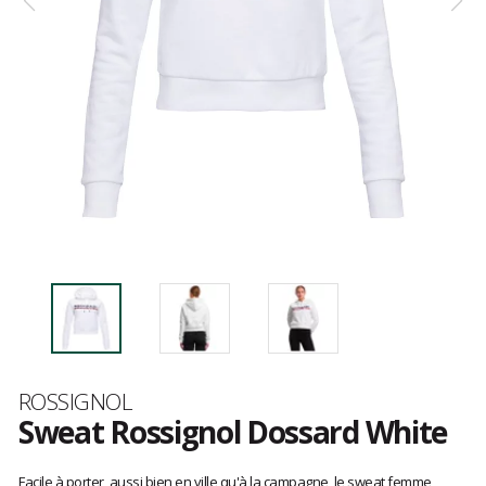
Marque
ROSSIGNOL
Sweat Rossignol Dossard White
Les
avis
Facile à porter, aussi bien en ville qu'à la campagne, le sweat femme