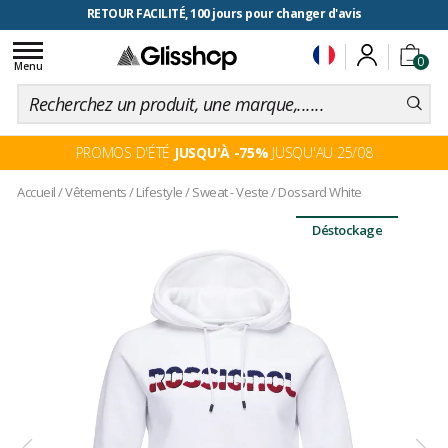
RETOUR FACILITÉ, 100 jours pour changer d'avis
Toggle
0
navigation
Menu
PROMOS D'ÉTÉ
JUSQU'À -75%
JUSQU'AU 25/08
Accueil
/
Vêtements
/
Lifestyle
/
Sweat - Veste
/
Dossard White
Déstockage