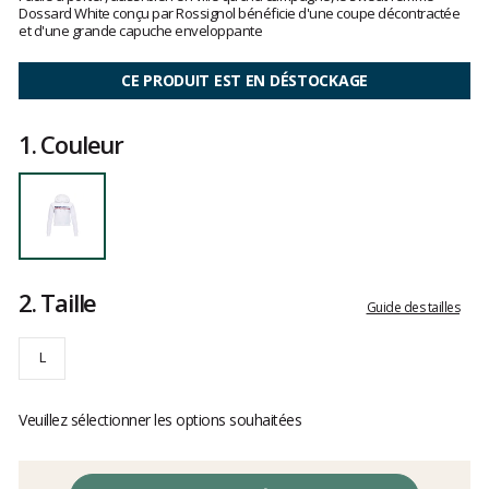
clients
Dossard White conçu par Rossignol bénéficie d'une coupe décontractée
et d'une grande capuche enveloppante
CE PRODUIT EST EN DÉSTOCKAGE
1.
Couleur
2.
Taille
Guide des tailles
L
Veuillez sélectionner les options souhaitées