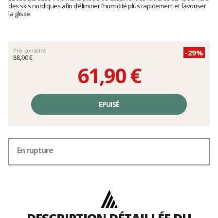
clients
des skis nordiques afin d’éliminer l’humidité plus rapidement et favoriser
la glisse.
Prix conseillé
-29%
88,00 €
61,90 €
Prix
unitaire,
EPUISÉ
hors
frais
En rupture