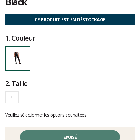
Black
Les
avis
CE PRODUIT EST EN DÉSTOCKAGE
clients
1.
Couleur
2.
Taille
L
Veuillez sélectionner les options souhaitées
EPUISÉ