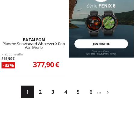
BATALEON
Planche Snowboard Whatever X Rop
Van Mierlo
Prix conseillé
569,90 €
377,90 €
-33%
...
1
2
3
4
5
6
›