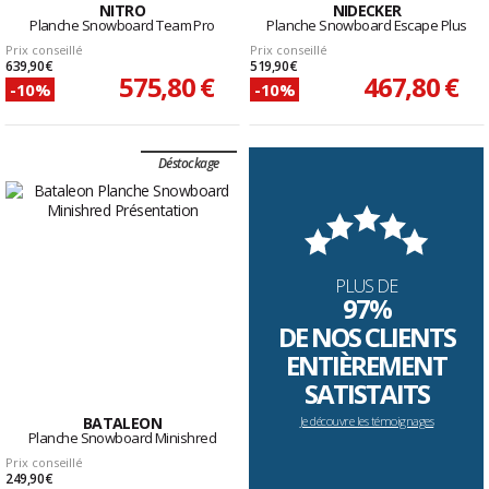
NITRO
NIDECKER
Planche Snowboard Team Pro
Planche Snowboard Escape Plus
Prix conseillé
Prix conseillé
639,90 €
519,90 €
575,80 €
467,80 €
-10%
-10%
Déstockage
PLUS DE
97%
DE NOS CLIENTS
ENTIÈREMENT
SATISTAITS
BATALEON
Je découvre les témoignages
Planche Snowboard Minishred
Prix conseillé
249,90 €