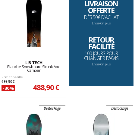
LIVRAISON
OFFERTE
DÈS 50€ D'ACHAT
En savoir plus
--------------------------------------------------------------------
RETOUR
FACILITÉ
100 JOURS POUR
CHANGER D'AVIS
LIB TECH
En savoir plus
Planche Snowboard Skunk Ape
Camber
Prix conseillé
699,90 €
488,90 €
-30%
Déstockage
Déstockage