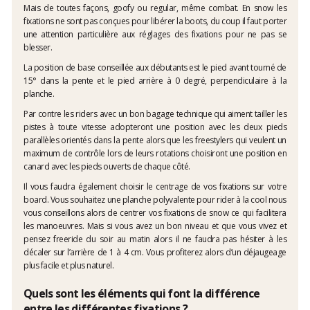
Mais de toutes façons, goofy ou regular, même combat. En snow les
fixations ne sont pas conçues pour libérer la boots, du coup il faut porter
une attention particulière aux réglages des fixations pour ne pas se
blesser.
La position de base conseillée aux débutants est le pied avant tourné de
15° dans la pente et le pied arrière à 0 degré, perpendiculaire à la
planche.
Par contre les riders avec un bon bagage technique qui aiment tailler les
pistes à toute vitesse adopteront une position avec les deux pieds
parallèles orientés dans la pente alors que les freestylers qui veulent un
maximum de contrôle lors de leurs rotations choisiront une position en
canard avec les pieds ouverts de chaque côté.
Il vous faudra également choisir le centrage de vos fixations sur votre
board. Vous souhaitez une planche polyvalente pour rider à la cool nous
vous conseillons alors de centrer vos fixations de snow ce qui facilitera
les manoeuvres. Mais si vous avez un bon niveau et que vous vivez et
pensez freeride du soir au matin alors il ne faudra pas hésiter à les
décaler sur l’arrière de 1 à 4 cm. Vous profiterez alors d’un déjaugeage
plus facile et plus naturel.
Quels sont les éléments qui font la différence
entre les différentes fixations ?