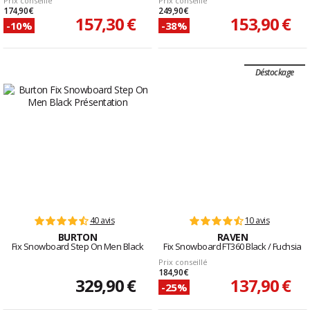
Prix conseillé
Prix conseillé
174,90 €
249,90 €
157,30 €
153,90 €
-10%
-38%
Déstockage
40 avis
10 avis
BURTON
RAVEN
Fix Snowboard Step On Men Black
Fix Snowboard FT360 Black / Fuchsia
Prix conseillé
184,90 €
329,90 €
137,90 €
-25%