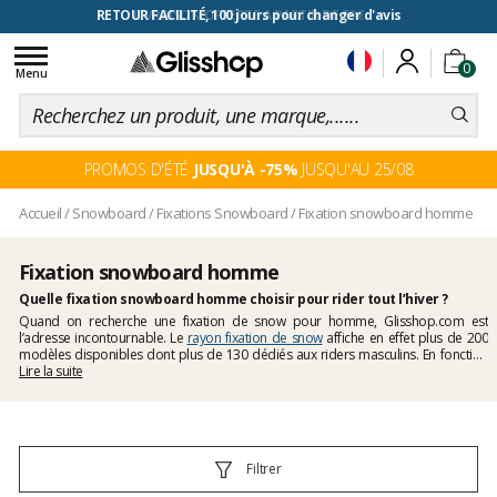
RETOUR FACILITÉ, 100 jours pour changer d'avis
Toggle
0
navigation
Menu
PROMOS D'ÉTÉ
JUSQU'À -75%
JUSQU'AU 25/08
Accueil
/
Snowboard
/
Fixations Snowboard
/
Fixation snowboard homme
Fixation snowboard homme
Quelle fixation snowboard homme choisir pour rider tout l’hiver ?
Quand on recherche une fixation de snow pour homme, Glisshop.com est
l’adresse incontournable. Le
rayon fixation de snow
affiche en effet plus de 200
modèles disponibles dont plus de 130 dédiés aux riders masculins. En fonction
de votre style de glisse et de votre niveau technique en snowboard vous
Lire la suite
trouverez forcément du matériel adapté et vous n’aurez que l’embarras du choix
parmi les plus grandes marques de la planète snow. Que vous recherchiez un
modèle de fixation particulier ou bien que vous ayez besoin d’un conseil pour
faire votre choix, nos techniciens sont à votre disposition et se feront un plaisir de
vous éclairer et de vous guider.
Filtrer