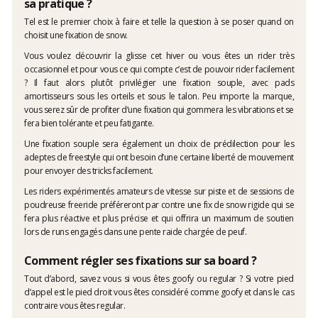
sa pratique ?
Tel est le premier choix à faire et telle la question à se poser quand on
choisit une fixation de snow.
Vous voulez découvrir la glisse cet hiver ou vous êtes un rider très
occasionnel et pour vous ce qui compte c’est de pouvoir rider facilement
? Il faut alors plutôt privilégier une fixation souple, avec pads
amortisseurs sous les orteils et sous le talon. Peu importe la marque,
vous serez sûr de profiter d’une fixation qui gommera les vibrations et se
fera bien tolérante et peu fatigante.
Une fixation souple sera également un choix de prédilection pour les
adeptes de freestyle qui ont besoin d’une certaine liberté de mouvement
pour envoyer des tricks facilement.
Les riders expérimentés amateurs de vitesse sur piste et de sessions de
poudreuse freeride préféreront par contre une fix de snow rigide qui se
fera plus réactive et plus précise et qui offrira un maximum de soutien
lors de runs engagés dans une pente raide chargée de peuf.
Comment régler ses fixations sur sa board ?
Tout d’abord, savez vous si vous êtes goofy ou regular ? Si votre pied
d’appel est le pied droit vous êtes considéré comme goofy et dans le cas
contraire vous êtes regular.