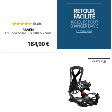
--------------------------------------------------------------------
RETOUR
FACILITÉ
100 JOURS POUR
10 avis
CHANGER D'AVIS
RAVEN
En savoir plus
Fix Snowboard FT360 Black / Mint
184,90 €
Déstockage