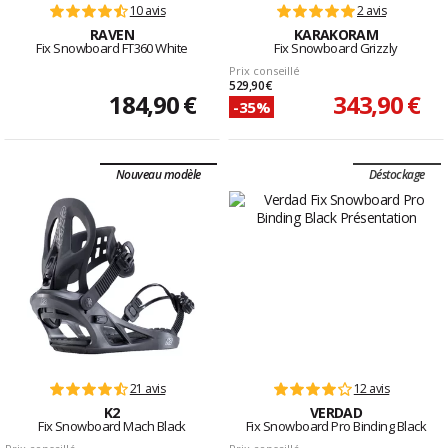
10 avis
2 avis
RAVEN
KARAKORAM
Fix Snowboard FT360 White
Fix Snowboard Grizzly
Prix conseillé
529,90 €
184,90 €
343,90 €
-35%
Nouveau modèle
Déstockage
21 avis
12 avis
K2
VERDAD
Fix Snowboard Mach Black
Fix Snowboard Pro Binding Black