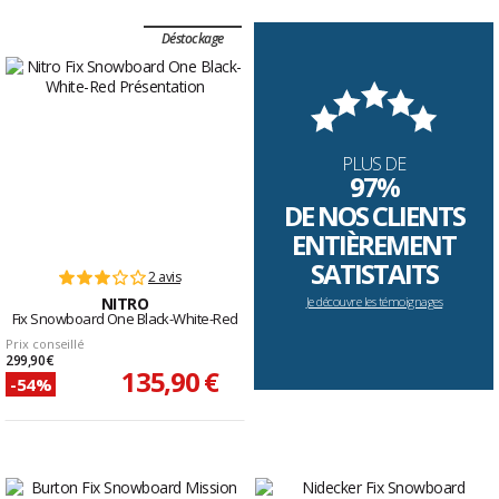
Déstockage
PLUS DE
97%
DE NOS CLIENTS
ENTIÈREMENT
SATISTAITS
2 avis
NITRO
Je découvre les témoignages
Fix Snowboard One Black-White-Red
Prix conseillé
299,90 €
135,90 €
-54%