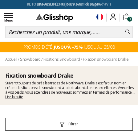
RETOUR FACILITÉ, 100 jours pour changer d'avis
Toggle
0
navigation
Menu
PROMOS D'ÉTÉ
JUSQU'À -75%
JUSQU'AU 25/08
Accueil
/
Snowboard
/
Fixations Snowboard
/
Fixation snowboard Drake
Fixation snowboard Drake
Suivant toujours de près les traces de Northwave, Drake s'est fait un nom en
créant des fixations de snowboard à la fois abordables et excellentes. Avec elles
à vos pieds, vous atteindrez de nouveaux sommets en termes de performance et
de contrôle. Style italien et hautes performances, que demander de plus ?
Lire la suite
Filtrer