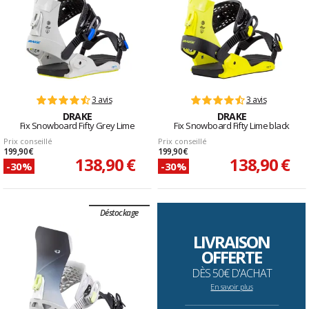
3 avis
3 avis
DRAKE
DRAKE
Fix Snowboard Fifty Grey Lime
Fix Snowboard Fifty Lime black
Prix conseillé
Prix conseillé
199,90 €
199,90 €
138,90 €
138,90 €
-30%
-30%
Déstockage
LIVRAISON
OFFERTE
DÈS 50€ D'ACHAT
En savoir plus
--------------------------------------------------------------------