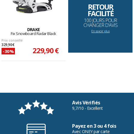
RETOUR
FACILITÉ
100 JOURS POUR
CHANGER D'AVIS
DRAKE
En savoir plus
Fix Snowboard Radar Black
Prix conseillé
329,90 €
229,90 €
-30%
Avis Vérifiés
9,7/10 - Excellent
Payez en 3 ou 4 fois
Avec ONEY par carte