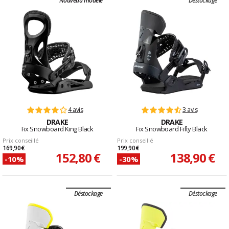
Nouveau modèle
Déstockage
4 avis
3 avis
DRAKE
DRAKE
Fix Snowboard King Black
Fix Snowboard Fifty Black
Prix conseillé
Prix conseillé
169,90 €
199,90 €
152,80 €
138,90 €
-10%
-30%
Déstockage
Déstockage