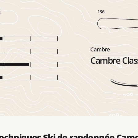
i
136
Cambre
Cambre Class
echniques Ski de randonnée Camo