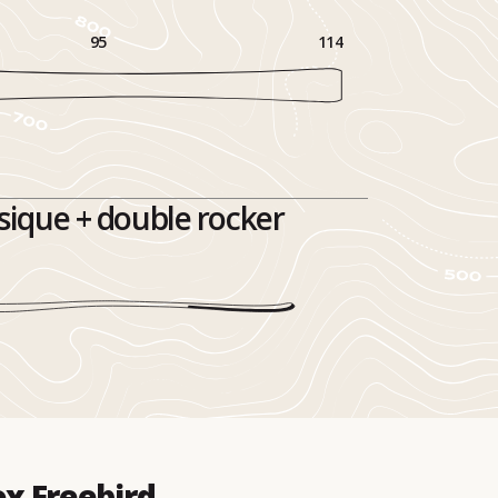
95
114
ique + double rocker
x Freebird