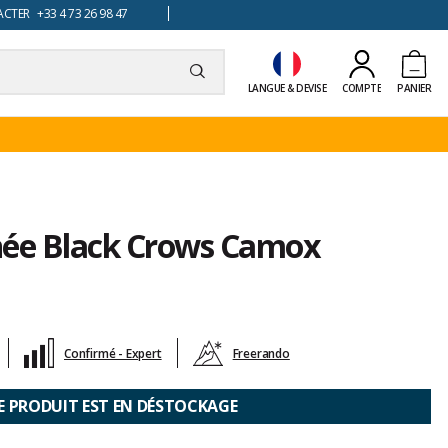
TER +33 4 73 26 98 47
LANGUE & DEVISE
COMPTE
PANIER
née Black Crows Camox
Confirmé - Expert
Freerando
E PRODUIT EST EN DÉSTOCKAGE