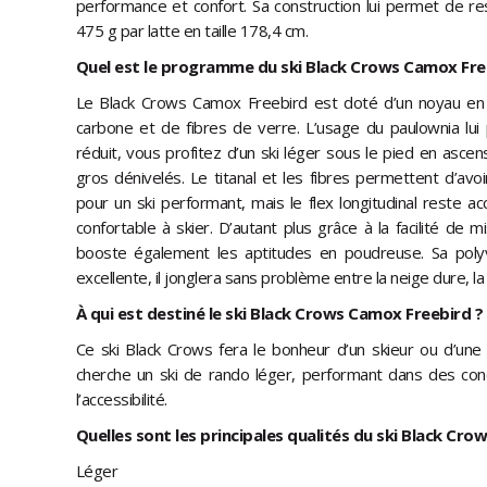
performance et confort. Sa construction lui permet de re
475 g par latte en taille 178,4 cm.
Quel est le programme du ski Black Crows Camox Fre
Le Black Crows Camox Freebird est doté d’un noyau en p
carbone et de fibres de verre. L’usage du paulownia lui
réduit, vous profitez d’un ski léger sous le pied en asc
gros dénivelés. Le titanal et les fibres permettent d’avoi
pour un ski performant, mais le flex longitudinal reste ac
confortable à skier. D’autant plus grâce à la facilité de 
booste également les aptitudes en poudreuse. Sa poly
excellente, il jonglera sans problème entre la neige dure, l
À qui est destiné le ski Black Crows Camox Freebird ?
Ce ski Black Crows fera le bonheur d’un skieur ou d’une 
cherche un ski de rando léger, performant dans des con
l’accessibilité.
Quelles sont les principales qualités du ski Black Cr
Léger