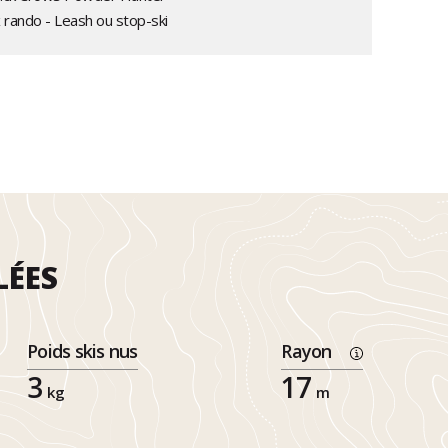
x rando - Leash ou stop-ski
LÉES
Poids skis nus
Rayon
3
17
kg
m