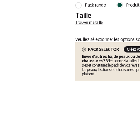
Pack rando
Produit
Taille
Trouver ma taille
Veuillez sélectionner les options s
PACK SELECTOR
Créez v
Envie d’autres fix, de peaux ou de
chaussures ?
Sélectionnez la taille d
skis et constituez le pack de vos rêves
les peaux, fixations ou chaussures qui
plaisent !