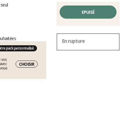
 seul
EPUISÉ
ouhaitées
En rupture
otre pack personnalisé
e vos
CHOISIR
 avec
 vous