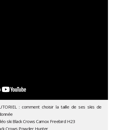
UTORIEL : comment choisir la taille de ses skis de
donnée
idéo ski Black Crows Camox Freebird H23
lack Crows Powder Hunter