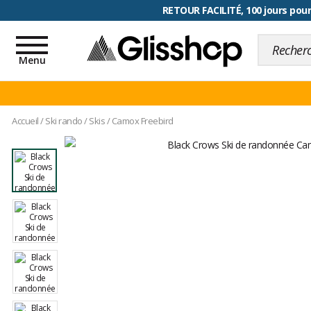
RETOUR FACILITÉ, 100 jours pour
Toggle
navigation
Menu
Accueil
/
Ski rando
/
Skis
/
Camox Freebird