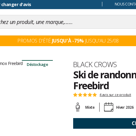
 changer d'avis
NOUS CONTAC
PROMOS D'ÉTÉ
JUSQU'À -75%
JUSQU'AU 25/08
Marque
BLACK CROWS
Déstockage
Ski de randon
Freebird
Les
4 avis sur ce produit
Note
avis
:
clients
Mixte
Hiver 2026
5
sur
5
C