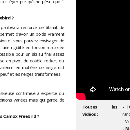
ster léger puisqu’il ne pèse que 1
ebird ?
aulownia renforcé de titanal, de
 permet d’avoir un poids vraiment
ension et vous pouvez envisager de
r une rigidité en torsion maitrisée
cessible pour un ski au final assez
mise en pivot du double rocker, qui
valence en matière de neige est
a peuf et les neiges transformées.
skieuse confirmé.e à expert.e qui
ditions variées mais qui garde de
Toutes les
- T
vidéos :
ran
ows Camox Freebird ?
- V
- B