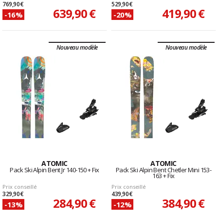
769,90 €
529,90 €
639,90 €
419,90 €
-16%
-20%
Nouveau modèle
Nouveau modèle
ATOMIC
ATOMIC
Pack Ski Alpin Bent Jr 140-150 + Fix
Pack Ski Alpin Bent Chetler Mini 153-
163 + Fix
Prix conseillé
Prix conseillé
329,90 €
439,90 €
284,90 €
384,90 €
-13%
-12%