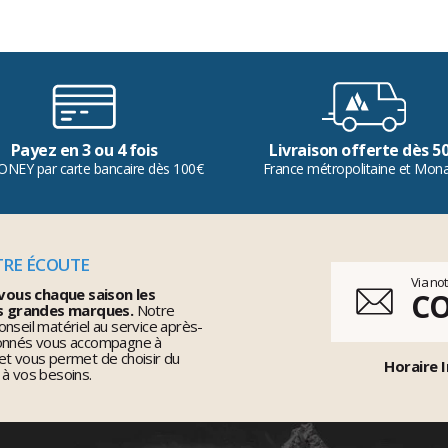
Payez en 3 ou 4 fois
Livraison offerte dès 5
ONEY par carte bancaire dès 100€
France métropolitaine et Mon
TRE ÉCOUTE
Via no
vous chaque saison les
C
s grandes marques.
Notre
nseil matériel au service après-
ionnés vous accompagne à
et vous permet de choisir du
Horaire I
 à vos besoins.