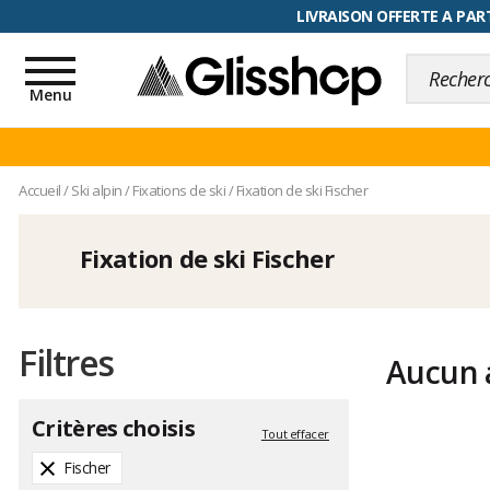
RETOUR FACILITÉ, 100 jours pour
LIVRAISON OFFERTE A PART
Toggle
navigation
Menu
Accueil
/
Ski alpin
/
Fixations de ski
/
Fixation de ski Fischer
Fixation de ski Fischer
Filtres
Aucun a
Critères choisis
Tout effacer
Fischer