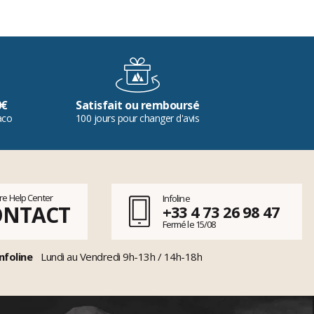
0€
Satisfait ou remboursé
aco
100 jours pour changer d'avis
tre Help Center
Infoline
ONTACT
+33 4 73 26 98 47
Fermé le 15/08
nfoline
Lundi au Vendredi 9h-13h / 14h-18h