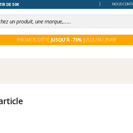
 changer d'avis
IR DE 50€
NOUS CONTAC
PROMOS D'ÉTÉ
JUSQU'À -75%
JUSQU'AU 25/08
rticle