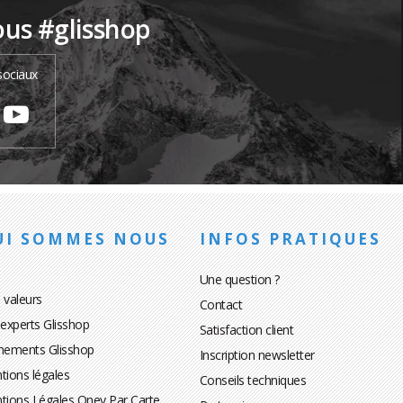
ous #glisshop
sociaux
UI SOMMES NOUS
INFOS PRATIQUES
Une question ?
 valeurs
Contact
 experts Glisshop
Satisfaction client
nements Glisshop
Inscription newsletter
tions légales
Conseils techniques
tions Légales Oney Par Carte