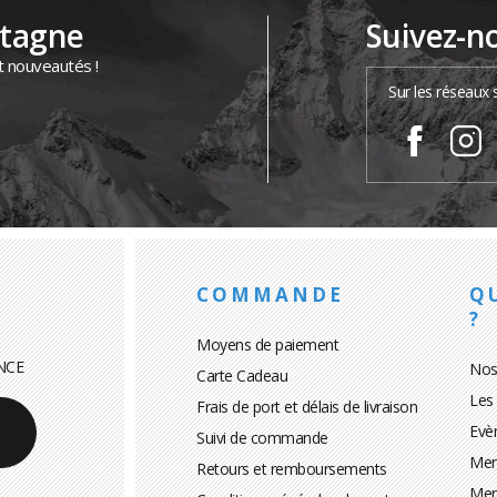
ntagne
Suivez-n
t nouveautés !
Sur les réseaux 
COMMANDE
Q
?
Moyens de paiement
NCE
Nos
Carte Cadeau
Les
Frais de port et délais de livraison
Evè
Suivi de commande
Men
Retours et remboursements
Men