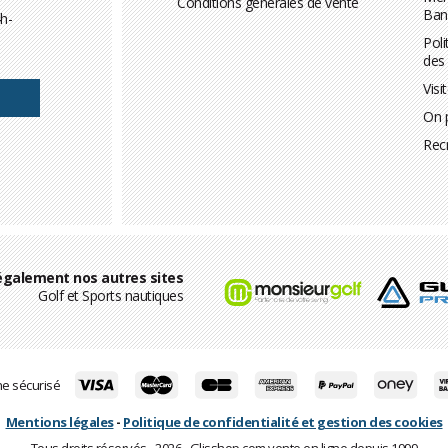
Conditions générales de vente
Ban
h-
Poli
des
Visi
On 
Rec
également nos autres sites
Golf et Sports nautiques
ne sécurisé
Mentions légales
-
Politique de confidentialité et gestion des cookies