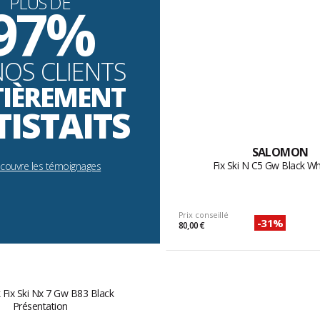
PLUS DE
97%
NOS CLIENTS
TIÈREMENT
TISTAITS
SALOMON
Fix Ski N C5 Gw Black Wh
écouvre les témoignages
Prix conseillé
-31%
80,00 €