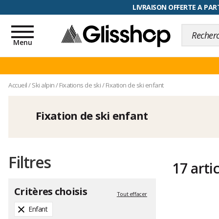
RETOUR FACILITÉ, 100 jours pour
LIVRAISON OFFERTE A PART
Toggle
navigation
Menu
Accueil
/
Ski alpin
/
Fixations de ski
/
Fixation de ski enfant
Fixation de ski enfant
Filtres
17 arti
Critères choisis
Tout effacer
Enfant