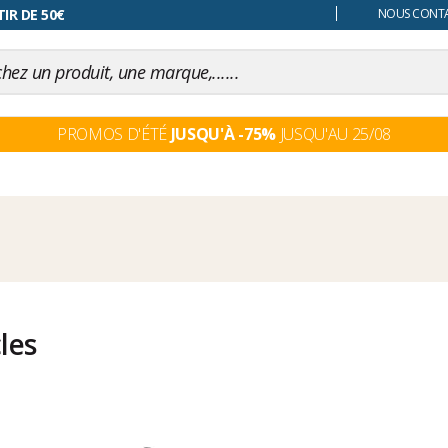
 changer d'avis
IR DE 50€
NOUS CONTAC
PROMOS D'ÉTÉ
JUSQU'À -75%
JUSQU'AU 25/08
cles