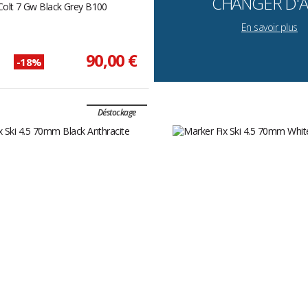
CHANGER D'A
 Colt 7 Gw Black Grey B100
En savoir plus
90,00 €
-18%
Déstockage