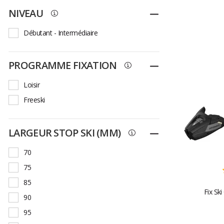
NIVEAU
Replier
Débutant - Intermédiaire
PROGRAMME FIXATION
Replier
Loisir
Freeski
LARGEUR STOP SKI (MM)
Replier
70
75
85
Fix Sk
90
95