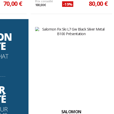
70,00 €
Prix conseillé
80,00 €
-19%
100,00 €
SON
TE
HAT
----------
R
TÉ
OUR
SALOMON