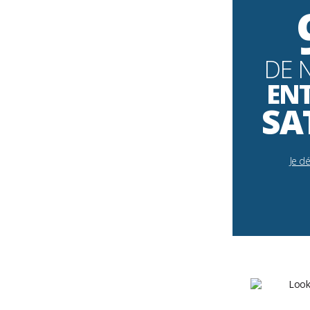
DE 
EN
SA
Je d