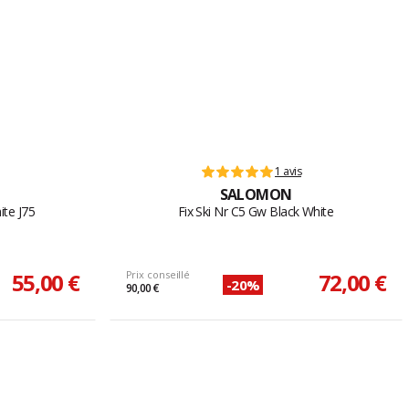
1 avis
SALOMON
ite J75
Fix Ski Nr C5 Gw Black White
55,00 €
Prix conseillé
72,00 €
-20%
90,00 €