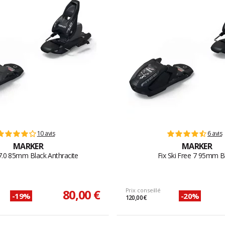
10 avis
6 avis
MARKER
MARKER
 7.0 85mm Black Anthracite
Fix Ski Free 7 95mm B
80,00 €
Prix conseillé
-19%
-20%
120,00 €