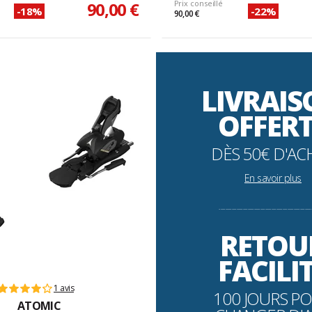
90,00 €
Prix conseillé
-18%
-22%
90,00 €
LIVRAI
OFFER
DÈS 50€ D'AC
En savoir plus
----------------------------------------------------------
RETOU
FACILI
1 avis
100 JOURS P
ATOMIC