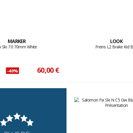
MARKER
LOOK
x Ski 7.0 70mm White
Freins L2 Brake Kid 
60,00 €
-40%