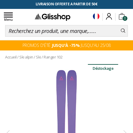
RETOUR FACILITÉ, 100 jours pour changer d'avis
LIVRAISON OFFERTE A PARTIR DE 50€
Toggle
0
navigation
Menu
PROMOS D'ÉTÉ
JUSQU'À -75%
JUSQU'AU 25/08
Accueil
/
Ski alpin
/
Ski
/
Ranger 102
Déstockage