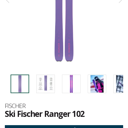
Marque
FISCHER
Ski Fischer Ranger 102
Les
avis