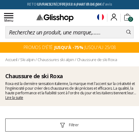
RETOUR FACILITÉ, 100 jours pour changer d'avis
Toggle
0
navigation
Menu
PROMOS D'ÉTÉ
JUSQU'À -75%
JUSQU'AU 25/08
Accueil
/
Ski alpin
/
Chaussures ski alpin
/
Chaussure de ski Roxa
Chaussure de ski Roxa
Roxa est la dernière sensation italienne, la marque met l'accent sur la créativité et
l'ingéniosité pour créer des chaussures de ski précises et efficaces. La qualité, la
haute performance et la fiabilité sont à l'ordre du jour et les italiens tiennent leurs
promesses avec cette nouvelle collection!
Lire la suite
Filtrer