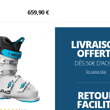
659,90 €
LIVRAI
OFFER
DÈS 50€ D'AC
En savoir plus
----------------------------------------------------------
RETOU
FACILI