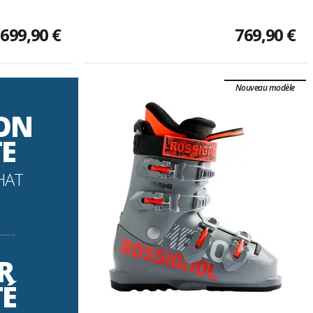
699,90 €
769,90 €
Nouveau modèle
SON
TE
HAT
----------
R
TÉ