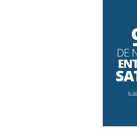
DE 
EN
SA
Je d