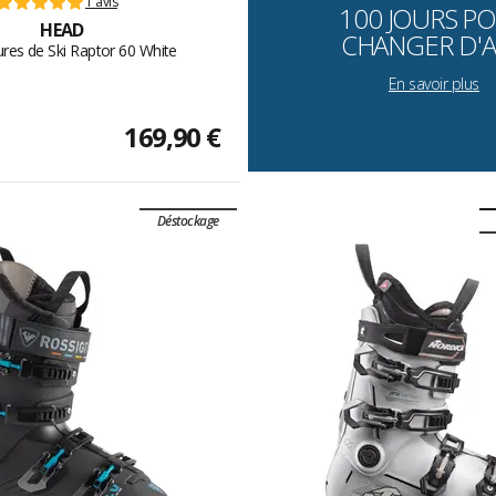
1 avis
100 JOURS P
HEAD
CHANGER D'A
res de Ski Raptor 60 White
En savoir plus
169,90 €
Déstockage