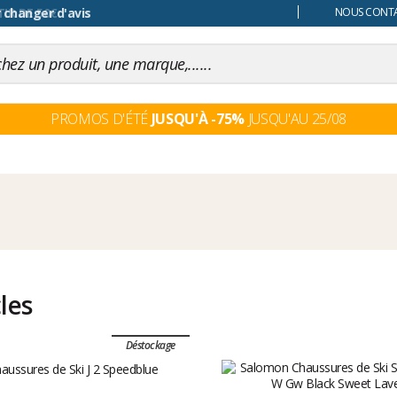
 changer d'avis
NOUS CONTAC
PROMOS D'ÉTÉ
JUSQU'À -75%
JUSQU'AU 25/08
cles
Déstockage