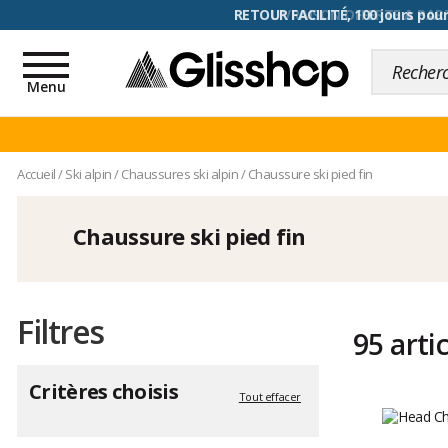
RETOUR FACILITÉ, 100 jours pour
Toggle
navigation
Menu
Accueil
/
Ski alpin
/
Chaussures ski alpin
/
Chaussure ski pied fin
Chaussure ski pied fin
Filtres
95 arti
Critères choisis
Tout effacer