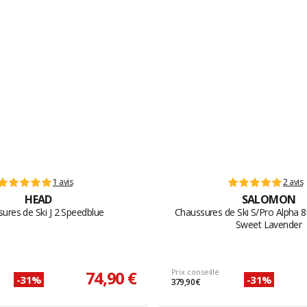
1 avis
2 avis
HEAD
SALOMON
ures de Ski J 2 Speedblue
Chaussures de Ski S/Pro Alpha 
Sweet Lavender
74,90 €
Prix conseillé
-31%
-31%
379,90 €