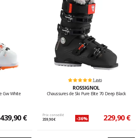
1 avis
ROSSIGNOL
te Gw White
Chaussures de Ski Pure Elite 70 Deep Black
439,90 €
Prix conseillé
229,90 €
-36%
359,90 €