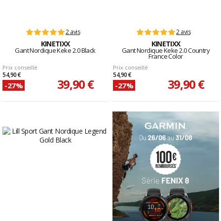
2 avis
2 avis
KINETIXX
KINETIXX
Gant Nordique Keke 2.0 Black
Gant Nordique Keke 2.0 Country
France Color
Prix conseillé
Prix conseillé
54,90 €
54,90 €
39,90 €
39,90 €
-27%
-27%