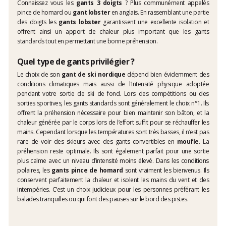
Connaissez vous les
gants 3 doigts
? Plus communément appelés
pince de homard ou
gant lobster
en anglais. En rassemblant une partie
des doigts les
gants lobster
garantissent une excellente isolation et
offrent ainsi un apport de chaleur plus important que les gants
standards tout en permettant une bonne préhension.
Quel type de gants privilégier ?
Le choix de son
gant de ski nordique
dépend bien évidemment des
conditions climatiques mais aussi de l’intensité physique adoptée
pendant votre sortie de ski de fond. Lors des compétitions ou des
sorties sportives, les gants standards sont généralement le choix n°1. Ils
offrent la préhension nécessaire pour bien maintenir son bâton, et la
chaleur générée par le corps lors de l’effort suffit pour se réchauffer les
mains. Cependant lorsque les températures sont très basses, il n’est pas
rare de voir des skieurs avec des gants convertibles en
moufle
. La
préhension reste optimale. Ils sont également parfait pour une sortie
plus calme avec un niveau d’intensité moins élevé. Dans les conditions
polaires, les
gants pince de homard
sont vraiment les bienvenus. Ils
conservent parfaitement la chaleur et isolent les mains du vent et des
intempéries. C’est un choix judicieux pour les personnes préférant les
balades tranquilles ou qui font des pauses sur le bord des pistes.