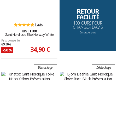
--------------------------------------------------------------------
RETOUR
FACILITÉ
100 JOURS POUR
1 avis
CHANGER D'AVIS
KINETIXX
En savoir plus
Gant Nordique Eike Norway White
Prix conseillé
69,90 €
34,90 €
-50%
Déstockage
Déstockage