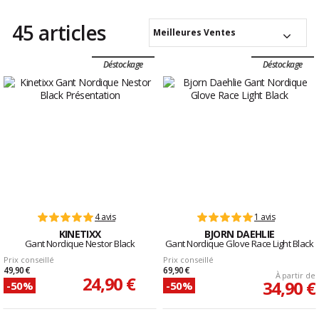
45 articles
Meilleures Ventes
Déstockage
Déstockage
4 avis
1 avis
KINETIXX
BJORN DAEHLIE
Gant Nordique Nestor Black
Gant Nordique Glove Race Light Black
Prix conseillé
Prix conseillé
49,90 €
69,90 €
À partir de
24,90 €
34,90 €
-50%
-50%