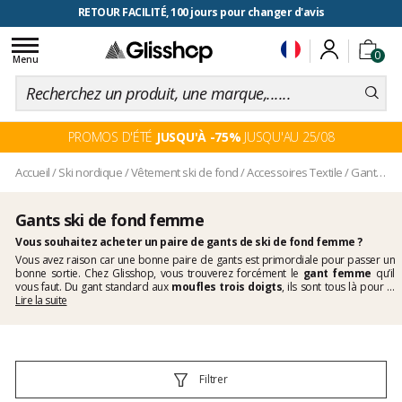
RETOUR FACILITÉ, 100 jours pour changer d'avis
Toggle
0
navigation
Menu
PROMOS D'ÉTÉ
JUSQU'À -75%
JUSQU'AU 25/08
Accueil
/
Ski nordique
/
Vêtement ski de fond
/
Accessoires Textile
/
Gants
/
Ga
Gants ski de fond femme
Vous souhaitez acheter un paire de gants de ski de fond femme ?
Vous avez raison car une bonne paire de gants est primordiale pour passer un
bonne sortie. Chez Glisshop, vous trouverez forcément le
gant femme
qu’il
vous faut. Du gant standard aux
moufles trois doigts
, ils sont tous là pour le
plus grand plaisir de vos mains.
Lire la suite
Filtrer