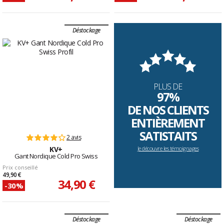
Déstockage
PLUS DE
97%
DE NOS CLIENTS
ENTIÈREMENT
SATISTAITS
2 avis
KV+
Je découvre les témoignages
Gant Nordique Cold Pro Swiss
Prix conseillé
49,90 €
34,90 €
-30%
Déstockage
Déstockage