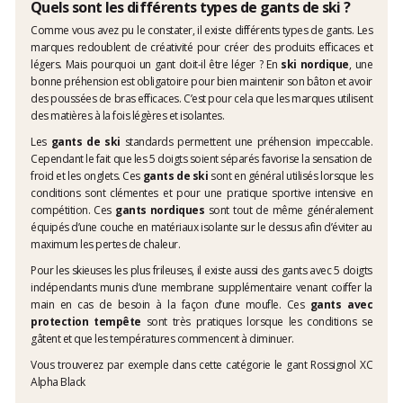
Quels sont les différents types de gants de ski ?
Comme vous avez pu le constater, il existe différents types de gants. Les
marques redoublent de créativité pour créer des produits efficaces et
légers. Mais pourquoi un gant doit-il être léger ? En
ski nordique
, une
bonne préhension est obligatoire pour bien maintenir son bâton et avoir
des poussées de bras efficaces. C’est pour cela que les marques utilisent
des matières à la fois légères et isolantes.
Les
gants de ski
standards permettent une préhension impeccable.
Cependant le fait que les 5 doigts soient séparés favorise la sensation de
froid et les onglets. Ces
gants de ski
sont en général utilisés lorsque les
conditions sont clémentes et pour une pratique sportive intensive en
compétition. Ces
gants nordiques
sont tout de même généralement
équipés d’une couche en matériaux isolante sur le dessus afin d’éviter au
maximum les pertes de chaleur.
Pour les skieuses les plus frileuses, il existe aussi des gants avec 5 doigts
indépendants munis d’une membrane supplémentaire venant coiffer la
main en cas de besoin à la façon d’une moufle. Ces
gants avec
protection tempête
sont très pratiques lorsque les conditions se
gâtent et que les températures commencent à diminuer.
Vous trouverez par exemple dans cette catégorie le gant Rossignol XC
Alpha Black