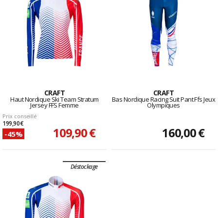
CRAFT
CRAFT
Haut Nordique Ski Team Stratum
Bas Nordique Racing Suit Pant Ffs Jeux
Jersey FFS Femme
Olympiques
Prix conseillé
199,90 €
109,90 €
160,00 €
-45%
Déstockage