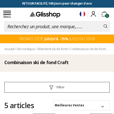
RETOUR FACILITÉ, 100 jours pour changer d'avis
Toggle
0
navigation
Menu
PROMOS D'ÉTÉ
JUSQU'À -75%
JUSQU'AU 25/08
Accueil
/
Ski nordique
/
Vêtement ski de fond
/
Combinaison ski de fond
/
Comb
Combinaison ski de fond Craft
Filtrer
5 articles
Meilleures Ventes