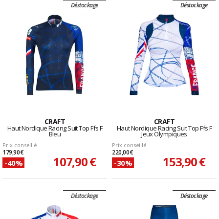
Déstockage
Déstockage
CRAFT
CRAFT
Haut Nordique Racing Suit Top Ffs F
Haut Nordique Racing Suit Top Ffs F
Bleu
Jeux Olympiques
Prix conseillé
Prix conseillé
179,90 €
220,00 €
107,90 €
153,90 €
-40%
-30%
Déstockage
Déstockage