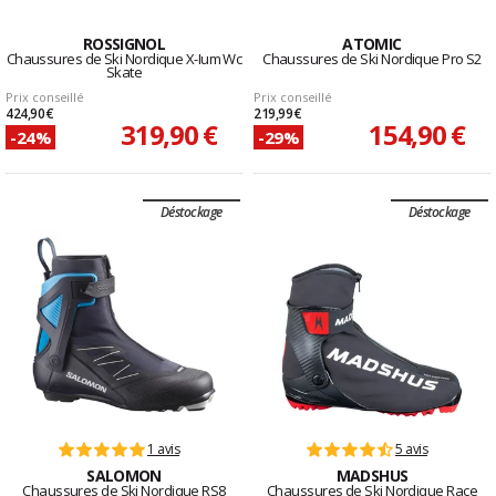
ROSSIGNOL
ATOMIC
Chaussures de Ski Nordique X-Ium Wc
Chaussures de Ski Nordique Pro S2
Skate
Prix conseillé
Prix conseillé
424,90 €
219,99 €
319,90 €
154,90 €
-24%
-29%
Déstockage
Déstockage
1 avis
5 avis
SALOMON
MADSHUS
Chaussures de Ski Nordique RS8
Chaussures de Ski Nordique Race