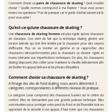
Comment choisir sa
paire de chaussure de skating
? Quel modèle
choisir ? Quelle normes correspond à ma fixation ? Vous vous posez
toutes ces questions ? Pas de panique car le guide d’achat suivant est là
pour vous aider !
Qu’est-ce qu’une chaussure de skating ?
Une
chaussure de skating homme
est plus rigide qu’une chaussure
de classique. Ceci vient du fait que la technique skating génère une
torsion latérale qui doit être limitée par la chaussure pour des raisons
d’efficacité. Plus on va monter en gamme et se rapprocher des
chaussures ultra-performantes plus la chaussure va devenir rigide et
moins tolérante aux imperfections techniques. De plus, les chaussures
skating disposent d’un collier pour maintenir la cheville latéralement afin
de faciliter les appuis latéraux et les phases d’équilibre.
Comment choisir sa chaussure de skating ?
A l’image des
skis de fond skating
, nous avons déterminé 3
catégories correspondantes à différents niveaux de pratique.
La catégorie Loisir comprend des chaussures basées sur le critère du
confort. Elles ne demandent pas une grande justesse technique. Elles
sont étudiées pour protéger votre pied du froid et de l’humidité tout en
apportant de la sécurité à vos appuis. Il faut noter que ces chaussures