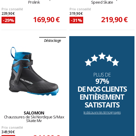
Prolink
Speed Skate
Prix conseillé
Prix conseillé
239,90 €
319,90 €
169,90 €
219,90 €
-29%
-31%
Déstockage
PLUS DE
97%
DE NOS CLIENTS
ENTIÈREMENT
SATISTAITS
SALOMON
Je découvre les témoignages
Chaussures de Ski Nordique S/Max
Skate Mv
Prix conseillé
349,90 €