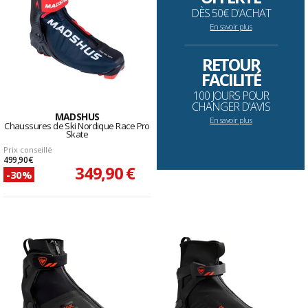
DÈS 50€ D'ACHAT
En savoir plus
--------------------------------------------------------------------
RETOUR
FACILITÉ
100 JOURS POUR
CHANGER D'AVIS
MADSHUS
En savoir plus
Chaussures de Ski Nordique Race Pro
Skate
Prix conseillé
499,90 €
349,90 €
-30%