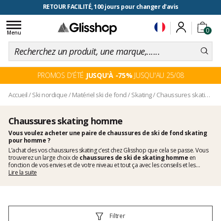
RETOUR FACILITÉ, 100 jours pour changer d'avis
Toggle
0
navigation
Menu
PROMOS D'ÉTÉ
JUSQU'À -75%
JUSQU'AU 25/08
Accueil
/
Ski nordique
/
Matériel ski de fond
/
Skating
/
Chaussures skating
/
C
Chaussures skating homme
Vous voulez acheter une paire de chaussures de ski de fond skating
pour homme ?
L’achat des vos chaussures skating c’est chez Glisshop que cela se passe. Vous
trouverez un large choix de
chaussures de ski de skating homme
en
fonction de vos envies et de votre niveau et tout ça avec les conseils et les
recommandations de nos experts en ski nordique.
Lire la suite
Filtrer