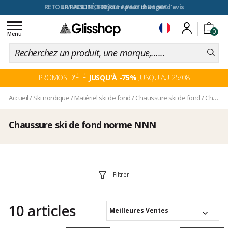
RETOUR FACILITÉ, 100 jours pour changer d'avis
Toggle
0
navigation
Menu
PROMOS D'ÉTÉ
JUSQU'À -75%
JUSQU'AU 25/08
Accueil
/
Ski nordique
/
Matériel ski de fond
/
Chaussure ski de fond
/
Chaussure ski de fond norme NNN
Chaussure ski de fond norme NNN
Filtrer
10 articles
Meilleures Ventes