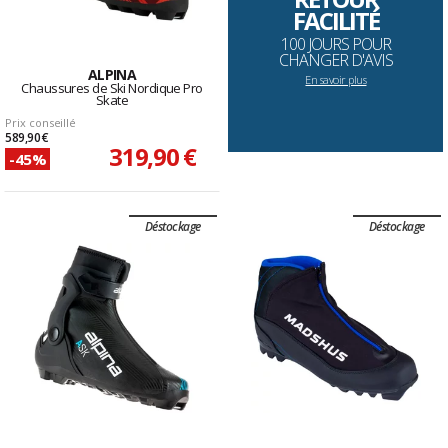
FACILITÉ
100 JOURS POUR
CHANGER D'AVIS
ALPINA
En savoir plus
Chaussures de Ski Nordique Pro
Skate
Prix conseillé
589,90 €
319,90 €
-45%
Déstockage
Déstockage