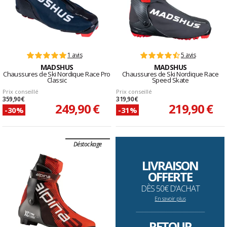
1 avis
5 avis
MADSHUS
MADSHUS
Chaussures de Ski Nordique Race Pro
Chaussures de Ski Nordique Race
Classic
Speed Skate
Prix conseillé
Prix conseillé
359,90 €
319,90 €
249,90 €
219,90 €
-30%
-31%
Déstockage
LIVRAISON
OFFERTE
DÈS 50€ D'ACHAT
En savoir plus
--------------------------------------------------------------------
RETOUR