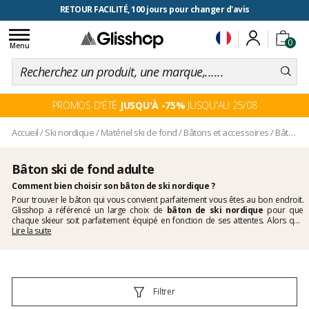
RETOUR FACILITÉ, 100 jours pour changer d'avis
Toggle
0
navigation
Menu
PROMOS D'ÉTÉ
JUSQU'À -75%
JUSQU'AU 25/08
Accueil
/
Ski nordique
/
Matériel ski de fond
/
Bâtons et accessoires
/
Bâton ski de fond adulte
Bâton ski de fond adulte
Comment bien choisir son bâton de ski nordique ?
Pour trouver le bâton qui vous convient parfaitement vous êtes au bon endroit.
Glisshop a référencé un large choix de
bâton de ski nordique
pour que
chaque skieur soit parfaitement équipé en fonction de ses attentes. Alors que
vous cherchiez un
Lire la suite
bâton en carbone
ou un bâton en aluminium c’est ici que
vous le trouverez.
Filtrer