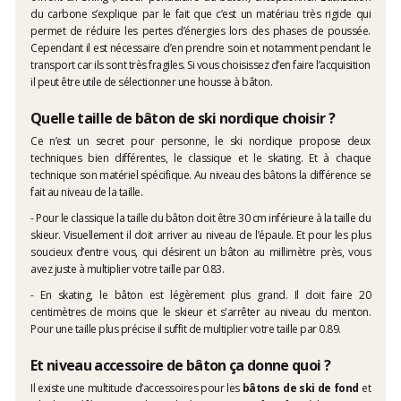
du carbone s’explique par le fait que c’est un matériau très rigide qui
permet de réduire les pertes d’énergies lors des phases de poussée.
Cependant il est nécessaire d’en prendre soin et notamment pendant le
transport car ils sont très fragiles. Si vous choisissez d’en faire l’acquisition
il peut être utile de sélectionner une housse à bâton.
Quelle taille de bâton de ski nordique choisir ?
Ce n’est un secret pour personne, le ski nordique propose deux
techniques bien différentes, le classique et le skating. Et à chaque
technique son matériel spécifique. Au niveau des bâtons la différence se
fait au niveau de la taille.
- Pour le classique la taille du bâton doit être 30 cm inférieure à la taille du
skieur. Visuellement il doit arriver au niveau de l’épaule. Et pour les plus
soucieux d’entre vous, qui désirent un bâton au millimètre près, vous
avez juste à multiplier votre taille par 0.83.
- En skating, le bâton est légèrement plus grand. Il doit faire 20
centimètres de moins que le skieur et s'arrêter au niveau du menton.
Pour une taille plus précise il suffit de multiplier votre taille par 0.89.
Et niveau accessoire de bâton ça donne quoi ?
Il existe une multitude d’accessoires pour les
bâtons de ski de fond
et