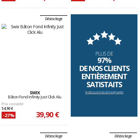
Déstockage
PLUS DE
97%
DE NOS CLIENTS
ENTIÈREMENT
SATISTAITS
SWIX
Je découvre les témoignages
Bâton Fond Infinity Just Click Alu
Prix conseillé
54,90 €
39,90 €
-27%
Déstockage
Déstockage