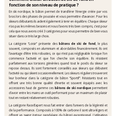
fonction de son niveau de pratique ?
En ski nordique, le bâton permet de transférer l’énergie créée par vos
bras lors des phases de poussée et vous permettre d’avancer. Pour les
skieurs débutants ils aident également à tenir en équilibre. Chaque skieur
n’as pas les mêmes besoins et nous l’avons très bien compris, c’est pour
cela que nous avons créé 3 catégories pour vous permettre de bien vous
situer dans ce très large choix.
La catégorie “Loisir” présente des
bâtons de ski de fond
, le plus
souvent, composés en aluminium et abordables financièrement. Ils ont
l’avantage d’être très robustes, ce qui n’est pas négligeable lorsque l’on
commence l’activité et que l’on cherche son équilibre. Ils résistent
parfaitement aux torsions générées quand tout le poids du skieur se
repose dessus. Ils sont fortement conseillés aux skieurs qui débutent
l’activité ou qui skient occasionnellement. Les skieurs réguliers trouveront
leur bonheur dans la catégorie de bâton “Sportif”. Résistants tout en
offrant une très bonne qualité d’inertie et souvent équipés avec les
accessoires haut de gamme ces
bâtons de ski nordique
permettent
d’avoir entre les mains un outil performant pour un maximum de plaisir
tout en restant relativement robustes.
La catégorie Race/Expert nous fait entrer dans l’univers de la légèreté et
de la performance. Composés à 100% de carbone il sont ultra-légers et
offrent un swing (retour pendulaire du bâton) exceptionnel. L’utilisation