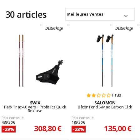
30 articles
Meilleures Ventes
Déstockage
Déstockage
1 avis
SWIX
SALOMON
Pack Triac 4.0 Aero + Profit Tcs Quick
Bâton Fond S/Max Carbon Click
Release
Prix conseillé
Prix conseillé
439,80 €
189,90 €
308,80 €
135,00 €
-29%
-28%