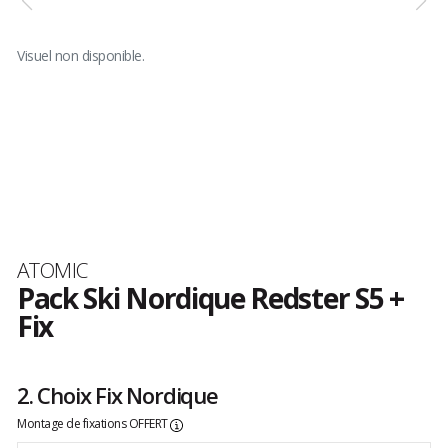
Visuel non disponible.
Marque
ATOMIC
Pack Ski Nordique Redster S5 +
Fix
Les
avis
clients
2. Choix Fix Nordique
Montage de fixations OFFERT