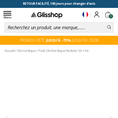
RETOUR FACILITÉ, 100 jours pour changer d'avis
Toggle
0
navigation
Menu
PROMOS D'ÉTÉ
JUSQU'À -75%
JUSQU'AU 25/08
Accueil
/
Ski nordique
/
Pack Ski Nordique Redster S5 + Fix