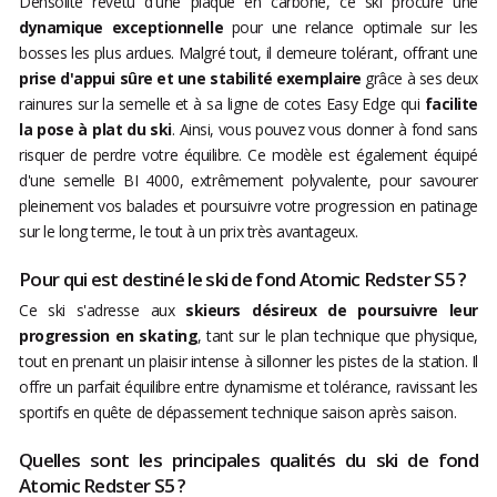
Densolite revêtu d'une plaque en carbone, ce ski procure une
dynamique exceptionnelle
pour une relance optimale sur les
bosses les plus ardues. Malgré tout, il demeure tolérant, offrant une
prise d'appui sûre et une stabilité exemplaire
grâce à ses deux
rainures sur la semelle et à sa ligne de cotes Easy Edge qui
facilite
la pose à plat du ski
. Ainsi, vous pouvez vous donner à fond sans
risquer de perdre votre équilibre. Ce modèle est également équipé
d'une semelle BI 4000, extrêmement polyvalente, pour savourer
pleinement vos balades et poursuivre votre progression en patinage
sur le long terme, le tout à un prix très avantageux.
Pour qui est destiné le ski de fond Atomic Redster S5 ?
Ce ski s'adresse aux
skieurs désireux de poursuivre leur
progression en skating
, tant sur le plan technique que physique,
tout en prenant un plaisir intense à sillonner les pistes de la station. Il
offre un parfait équilibre entre dynamisme et tolérance, ravissant les
sportifs en quête de dépassement technique saison après saison.
Quelles sont les principales qualités du ski de fond
Atomic Redster S5 ?