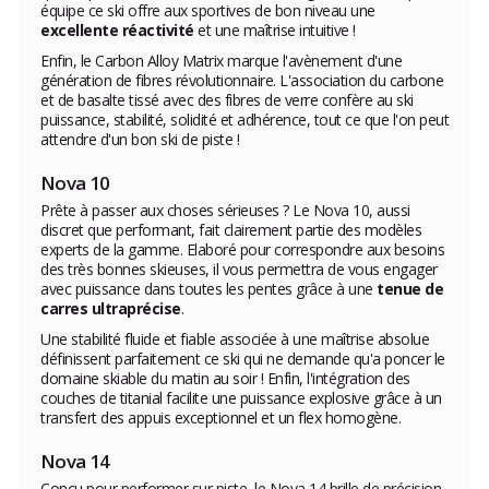
équipe ce ski offre aux sportives de bon niveau une
excellente réactivité
et une maîtrise intuitive !
Enfin, le Carbon Alloy Matrix marque l'avènement d'une
génération de fibres révolutionnaire. L'association du carbone
et de basalte tissé avec des fibres de verre confère au ski
puissance, stabilité, solidité et adhérence, tout ce que l'on peut
attendre d'un bon ski de piste !
Nova 10
Prête à passer aux choses sérieuses ? Le Nova 10, aussi
discret que performant, fait clairement partie des modèles
experts de la gamme. Elaboré pour correspondre aux besoins
des très bonnes skieuses, il vous permettra de vous engager
avec puissance dans toutes les pentes grâce à une
tenue de
carres ultraprécise
.
Une stabilité fluide et fiable associée à une maîtrise absolue
définissent parfaitement ce ski qui ne demande qu'a poncer le
domaine skiable du matin au soir ! Enfin, l'intégration des
couches de titanial facilite une puissance explosive grâce à un
transfert des appuis exceptionnel et un flex homogène.
Nova 14
Conçu pour performer sur piste, le Nova 14 brille de précision,