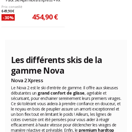
Pack Ski Alpin Nova 8 Xpress + Fix
Prix conseillé
649,90 €
454,90 €
-30%
Les différents skis de la
gamme Nova
Nova 2 Xpress
Le Nova 2 est le ski d'entrée de gamme. Il offre aux skieuses
débutantes un
grand confort de glisse
, agréable et
sécurisant, pour enchainer sereinement leurs premiers virages.
Ce ski tolérant vous aidera à prendre confiance en douceur, et
le noyau en bois de peuplier assure un amorti exceptionnel et
un bon flex tout en limitant le poids ! Ailleurs, les lignes de
cotes oversize ont été pensées pour vous aider à réagir
efficacement à haute vitesse pour déclencher les virages de
manière réactive et prévisible. Enfin, le
premium hardtop