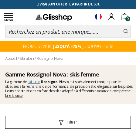
RETOUR FACILITÉ, 100 jours pour changer d'avis
Toggle
0
navigation
Menu
PROMOS D'ÉTÉ
JUSQU'À -75%
JUSQU'AU 25/08
Accueil
/
Ski alpin
/
Rossignol Nova
Gamme Rossignol Nova : skis femme
La gamme de
ski alpin
Rossignol Nova
est spécialement conçue pour les
skieuses à la recherche de performance, de précision et d'élégance sur les pistes.
Leurs constructions en font des skis adaptés à différents niveaux de compétence,
allant des débutantes aux skieuses confirmées. Ils offrent une excellente
Lire la suite
maniabilité et une stabilité fluide sur les pistes. Découvrez sans attendre la
gamme Nova ! En
ski nu
ou en
pack ski + fixation
et démarrez l'hiver avec le
meilleur partenaire.
Filtrer