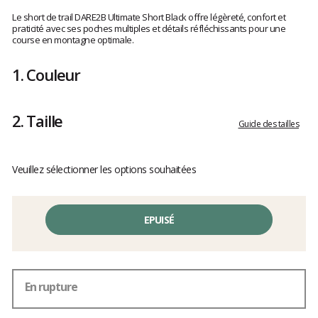
Les
avis
Le short de trail DARE2B Ultimate Short Black offre légèreté, confort et
clients
praticité avec ses poches multiples et détails réfléchissants pour une
course en montagne optimale.
1.
Couleur
2.
Taille
Guide des tailles
Veuillez sélectionner les options souhaitées
EPUISÉ
En rupture