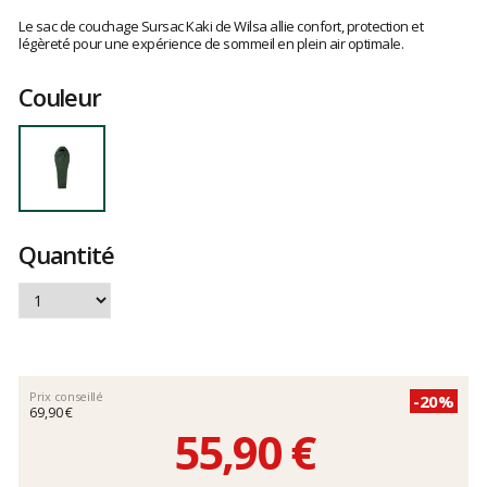
Les
avis
Le sac de couchage Sursac Kaki de Wilsa allie confort, protection et
clients
légèreté pour une expérience de sommeil en plein air optimale.
Couleur
Quantité
Prix conseillé
-20%
69,90 €
55,90 €