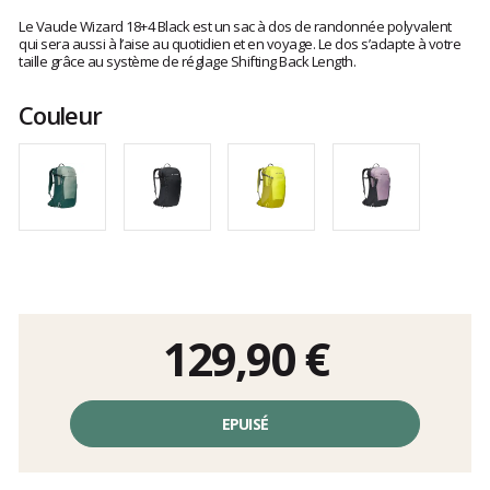
Les
avis
Le Vaude Wizard 18+4 Black est un sac à dos de randonnée polyvalent
clients
qui sera aussi à l’aise au quotidien et en voyage. Le dos s’adapte à votre
taille grâce au système de réglage Shifting Back Length.
Couleur
129,90 €
Prix
unitaire,
EPUISÉ
hors
frais