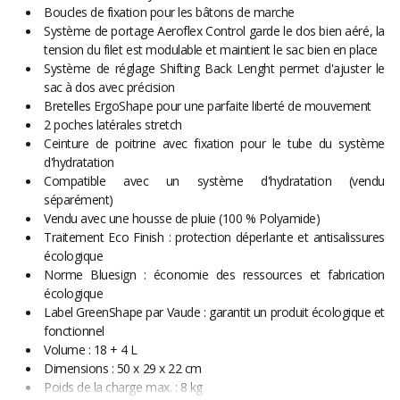
Boucles de fixation pour les bâtons de marche
Système de portage Aeroflex Control garde le dos bien aéré, la
tension du filet est modulable et maintient le sac bien en place
Système de réglage Shifting Back Lenght permet d'ajuster le
sac à dos avec précision
Bretelles ErgoShape pour une parfaite liberté de mouvement
2 poches latérales stretch
Ceinture de poitrine avec fixation pour le tube du système
d'hydratation
Compatible avec un système d'hydratation (vendu
séparément)
Vendu avec une housse de pluie (100 % Polyamide)
Traitement Eco Finish : protection déperlante et antisalissures
écologique
Norme Bluesign : économie des ressources et fabrication
écologique
Label GreenShape par Vaude : garantit un produit écologique et
fonctionnel
Volume : 18 + 4 L
Dimensions : 50 x 29 x 22 cm
Poids de la charge max. : 8 kg