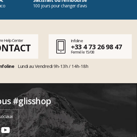
0€
Satisfait ou remboursé
aco
100 jours pour changer d'avis
tre Help Center
Infoline
ONTACT
+33 4 73 26 98 47
Fermé le 15/08
nfoline
Lundi au Vendredi 9h-13h / 14h-18h
ous #glisshop
sociaux