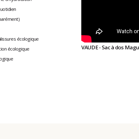
quotidien
éparément)
alissures écologique
VAUDE - Sac à dos Magu
tion écologique
logique