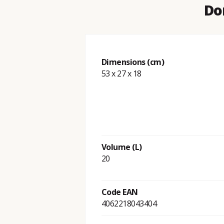
Do
Dimensions (cm)
53 x 27 x 18
Volume (L)
20
Code EAN
4062218043404