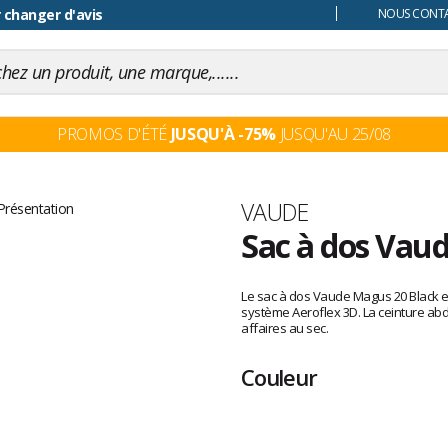
 changer d'avis
NOUS CONTAC
PROMOS D'ÉTÉ
JUSQU'À -75%
JUSQU'AU 25/08
Marque
VAUDE
Sac à dos Vau
Les
avis
Le sac à dos Vaude Magus 20 Black es
clients
système Aeroflex 3D. La ceinture ab
affaires au sec.
Couleur