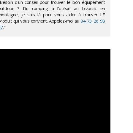
"Besoin d'un conseil pour trouver le bon équipement
outdoor ? Du camping à l'océan au bivouac en
montagne, je suis là pour vous aider à trouver LE
produit qui vous convient. Appelez-moi au
04 73 26 98
47
."