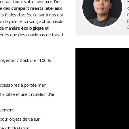
 durant toute votre aventure. Des
ue des
compartiments latéraux
 faciles d’accès. Ce sac à dos est
e de pluie et sa sangle abdominale
é de manière
écologique
et
édés que des conditions de travail.
Polyester / Doublure : 100 %
accessoires à portée main
table et une circulation d'air
ouvement
 pour objets de valeur
ème d'hydratation