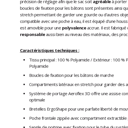
précision de réglage afin que le sac soit
agréable
à porter
boucles de fixation pour les bâtons sont présentes ainsi q
stretch permettant de garder une gourde ou d’autres objets
compatible avec une poche à eau, il est équipé d’une houss
est amovible pour une
polyvalence
accrue. Il est fabriqu
responsable
aussi bien au niveau des matériaux, des proc
Caractéristiques techniques :
Tissu principal : 100 % Polyamide / Extérieur : 100 % 
Polyamide
Boucles de fixation pour les bâtons de marche
Compartiments latéraux en stretch pour garder des 
Système de portage Aeroflex 3D offre une assise confor
optimale
Bretelles ErgoShape pour une parfaite liberté de m
Poche frontale zippée avec compartiment extractible
Sangle de poitrine avec fixation pour le tube du syst