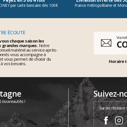
Payez en 3 ou 4 fois
Livraison offerte dès 5
ONEY par carte bancaire dès 100€
France métropolitaine et Mon
TRE ÉCOUTE
Via no
vous chaque saison les
C
s grandes marques.
Notre
nseil matériel au service après-
ionnés vous accompagne à
et vous permet de choisir du
Horaire I
 à vos besoins.
ntagne
Suivez-n
t nouveautés !
Sur les réseaux 