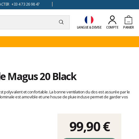
TER +33 4 73 26 98 47
LANGUE & DEVISE
COMPTE
PANIER
de Magus 20 Black
t polyvalent et confortable. La bonne ventilation du dos est assurée par le
dominale est amovible et une house de pluie incluse permet de garder vos
99,90 €