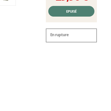
Prix
unitaire,
EPUISÉ
hors
frais
En rupture