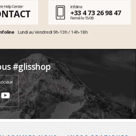
tre Help Center
Infoline
ONTACT
+33 4 73 26 98 47
Fermé le 15/08
nfoline
Lundi au Vendredi 9h-13h / 14h-18h
ous #glisshop
sociaux