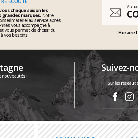
TRE ÉCOUTE
Via no
vous chaque saison les
C
s grandes marques.
Notre
nseil matériel au service après-
ionnés vous accompagne à
et vous permet de choisir du
Horaire I
 à vos besoins.
ntagne
Suivez-n
t nouveautés !
Sur les réseaux 