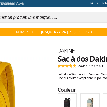
 changer d'avis
NOUS CONTAC
PROMOS D'ÉTÉ
JUSQU'À -75%
JUSQU'AU 25/08
Marque
DAKINE
Sac à dos Dak
Les
2 avis sur ce produit
Note
avis
:
Le Dakine 365 Pack 21L Mustard Moss e
clients
5
une durabilité exceptionnelle pour to
sur
5
Couleur