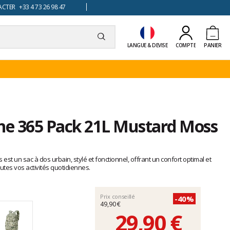
TER +33 4 73 26 98 47
LANGUE & DEVISE
COMPTE
PANIER
ine 365 Pack 21L Mustard Moss
st un sac à dos urbain, stylé et fonctionnel, offrant un confort optimal et
utes vos activités quotidiennes.
Prix conseillé
-40%
49,90 €
29,90 €