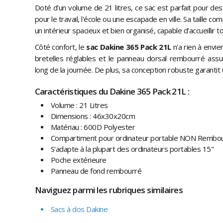
Doté d'un volume de 21 litres, ce sac est parfait pour des
pour le travail, l'école ou une escapade en ville. Sa taille 
un intérieur spacieux et bien organisé, capable d'accueillir t
Côté confort, le
sac Dakine 365 Pack 21L
n'a rien à envi
bretelles réglables et le panneau dorsal rembourré ass
long de la journée. De plus, sa conception robuste garantit 
Caractéristiques du Dakine 365 Pack 21L :
Volume : 21 Litres
Dimensions : 46x30x20cm
Matériau : 600D Polyester
Compartiment pour ordinateur portable NON Rembo
S'adapte à la plupart des ordinateurs portables 15"
Poche extérieure
Panneau de fond rembourré​​​​​​​
Naviguez parmi les rubriques similaires
Sacs à dos Dakine