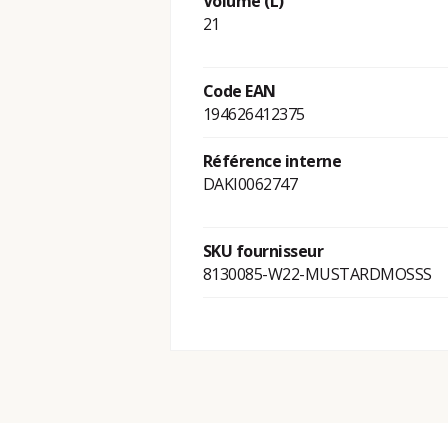
Volume (L)
21
Code EAN
194626412375
Référence interne
DAKI0062747
SKU fournisseur
8130085-W22-MUSTARDMOSSS