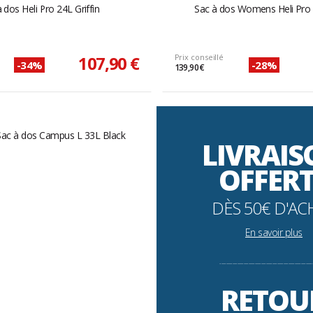
 dos Heli Pro 24L Griffin
Sac à dos Womens Heli Pro 
107,90 €
Prix conseillé
-34%
-28%
139,90 €
LIVRAI
OFFER
DÈS 50€ D'AC
En savoir plus
----------------------------------------------------------
RETOU