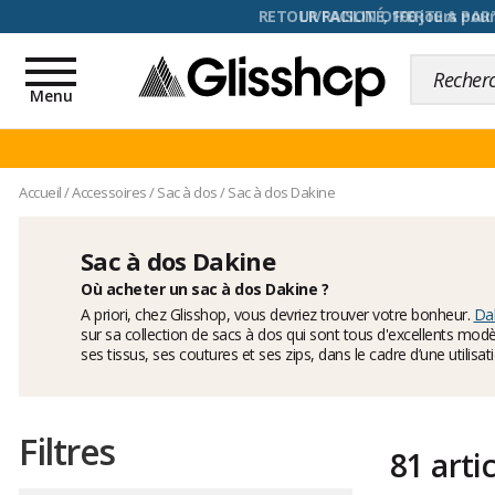
RETOUR FACILITÉ, 100 jours pour
Toggle
navigation
Menu
Accueil
/
Accessoires
/
Sac à dos
/
Sac à dos Dakine
Sac à dos Dakine
Où acheter un sac à dos Dakine ?
A priori, chez Glisshop, vous devriez trouver votre bonheur.
Da
sur sa collection de sacs à dos qui sont tous d'excellents modè
ses tissus, ses coutures et ses zips, dans le cadre d’une utilis
Filtres
81 arti