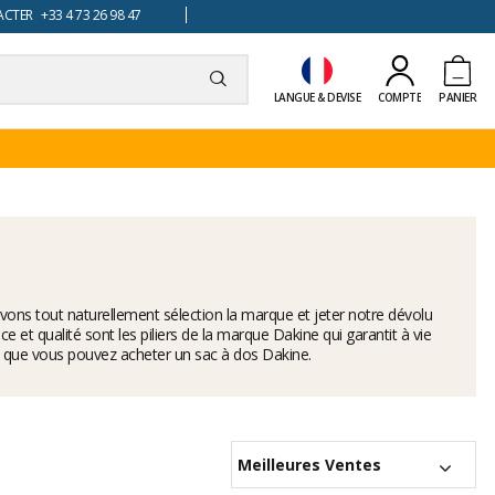
TER +33 4 73 26 98 47
LANGUE & DEVISE
COMPTE
PANIER
vons tout naturellement sélection la marque et jeter notre dévolu
 et qualité sont les piliers de la marque Dakine qui garantit à vie
shop que vous pouvez acheter un sac à dos Dakine.
Meilleures Ventes