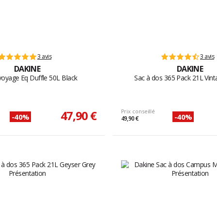
3 avis
3 avis
DAKINE
DAKINE
voyage Eq Duffle 50L Black
Sac à dos 365 Pack 21L Vin
47,90 €
Prix conseillé
-40%
-40%
49,90 €