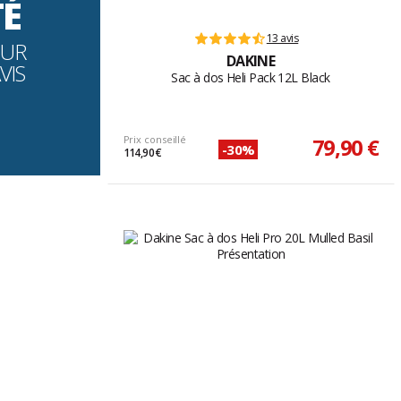
TÉ
13 avis
OUR
DAKINE
VIS
Sac à dos Heli Pack 12L Black
Prix conseillé
79,90 €
-30%
114,90 €