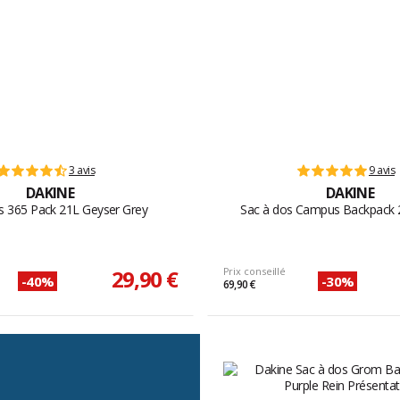
3 avis
9 avis
DAKINE
DAKINE
s 365 Pack 21L Geyser Grey
Sac à dos Campus Backpack 
29,90 €
Prix conseillé
-40%
-30%
69,90 €