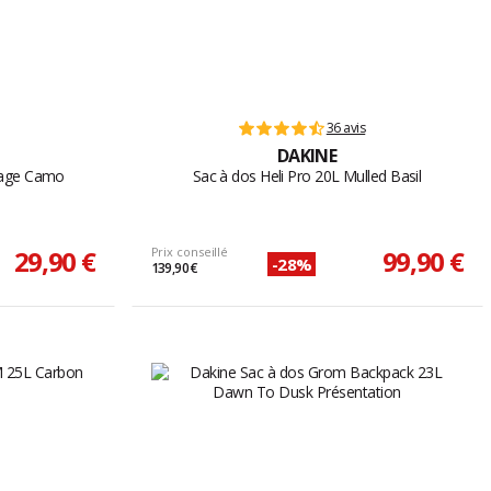
36 avis
DAKINE
tage Camo
Sac à dos Heli Pro 20L Mulled Basil
29,90 €
Prix conseillé
99,90 €
-28%
139,90 €