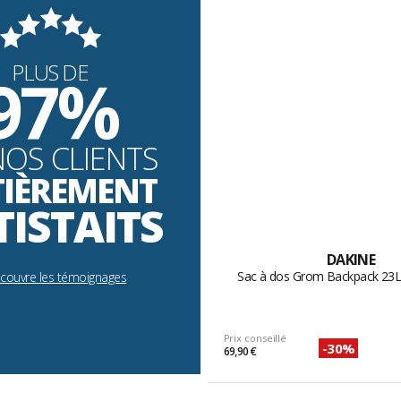
PLUS DE
97%
NOS CLIENTS
TIÈREMENT
TISTAITS
DAKINE
Sac à dos Grom Backpack 23L 
écouvre les témoignages
Prix conseillé
-30%
69,90 €