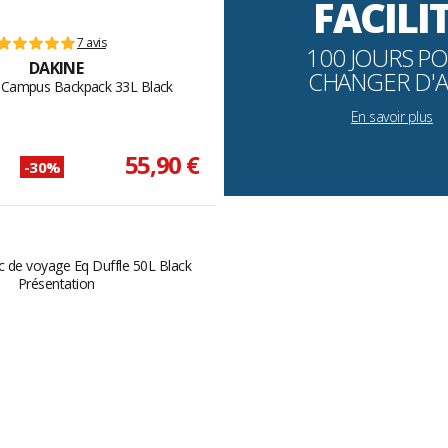
FACILI
7 avis
100 JOURS P
DAKINE
CHANGER D'A
 Campus Backpack 33L Black
En savoir plus
55,90 €
-30%