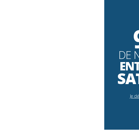
DE 
EN
SA
Je d