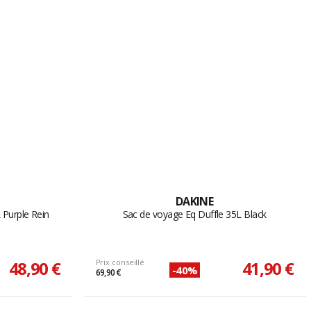
DAKINE
Purple Rein
Sac de voyage Eq Duffle 35L Black
48,90 €
Prix conseillé
41,90 €
-40%
69,90 €