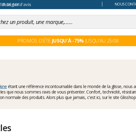
 changer d'avis
NOUS CONTAC
PROMOS D'ÉTÉ
JUSQU'À -75%
JUSQU'AU 25/08
kine
étant une référence incontournable dans le monde de la glisse, nous a
les que nous sommes ravis de vous présenter. Confort, technicité, résistance
ation normale des produits. Alors plus que jamais, c'est ici, sur le site Glis
cles