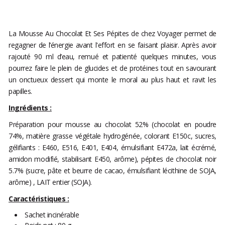
La Mousse Au Chocolat Et Ses Pépites de chez Voyager permet de
regagner de l’énergie avant l'effort en se faisant plaisir. Après avoir
rajouté 90 ml d’eau, remué et patienté quelques minutes, vous
pourrez faire le plein de glucides et de protéines tout en savourant
un onctueux dessert qui monte le moral au plus haut et ravit les
papilles.
Ingrédients :
Préparation pour mousse au chocolat 52% (chocolat en poudre
74%, matière grasse végétale hydrogénée, colorant E150c, sucres,
gélifiants : E460, E516, E401, E404, émulsifiant E472a, lait écrémé,
amidon modifié, stabilisant E450, arôme), pépites de chocolat noir
5.7% (sucre, pâte et beurre de cacao, émulsifiant lécithine de SOJA,
arôme) , LAIT entier (SOJA).
Caractéristiques :
Sachet incinérable