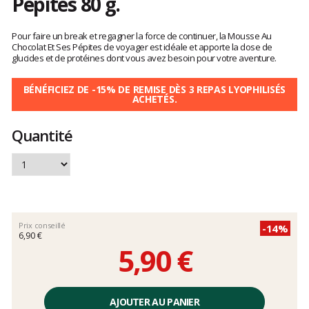
Pépites 80 g.
Les
avis
Pour faire un break et regagner la force de continuer, la Mousse Au
clients
Chocolat Et Ses Pépites de voyager est idéale et apporte la dose de
glucides et de protéines dont vous avez besoin pour votre aventure.
BÉNÉFICIEZ DE -15% DE REMISE DÈS 3 REPAS LYOPHILISÉS
ACHETÉS.
Quantité
Prix conseillé
-14%
6,90 €
5,90 €
Prix
unitaire,
AJOUTER AU PANIER