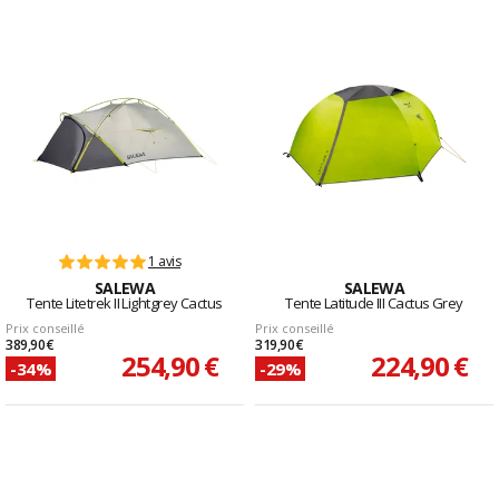
1 avis
SALEWA
SALEWA
Tente Litetrek II Lightgrey Cactus
Tente Latitude III Cactus Grey
Prix conseillé
Prix conseillé
389,90 €
319,90 €
254,90 €
224,90 €
-34%
-29%