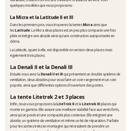
quelques modèles que nous proposons :
La Micra et la Latitude II et III
Dans les premiers prix, vous trouverez la tentes
Micra
ainsi que
les
Latitude
. La Micra deux places est un peu plus compacte une fois
pliée et intègre une abside ainsi qu'une construction autoportante en
dôme.
La Latitude, quant à elle, est disponible en version deux places mais
également trois places.
La Denali II et la Denali III
Ensuite vous avez la
Denali II et III
qui présentent un double système de
ventilation, deux absides pour vous faire un coin rangement et un coin
popote, ainsi que différentes options d'ouverture des portes.
La tente Litetrek 2 et 3 places
Enfin, nous vous proposons la
LiteTrek II
et la
Litetrek III
places qui
monte en gamme. Elle assure une meilleure stabilité face aux vents forts,
ainsi qu'un poids et une compacité plus contenue. Elle intègrent une
abside, un système de ventilation et même un kit de réparation. Parfaite
pour les sorties treks en montagne qui nécessitent de prendre un