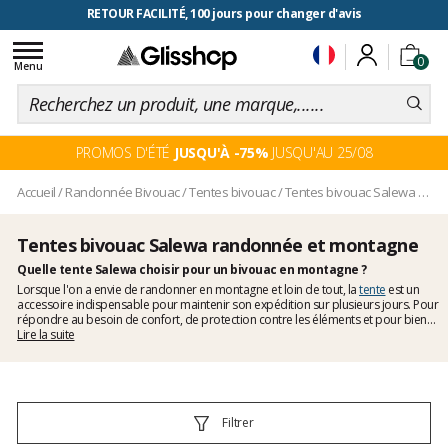
RETOUR FACILITÉ, 100 jours pour changer d'avis
Toggle
0
navigation
Menu
PROMOS D'ÉTÉ
JUSQU'À -75%
JUSQU'AU 25/08
Accueil
/
Randonnée Bivouac
/
Tentes bivouac
/
Tentes bivouac Salewa randonnée et montagne
Tentes bivouac Salewa randonnée et montagne
Quelle tente Salewa choisir pour un bivouac en montagne ?
Lorsque l'on a envie de randonner en montagne et loin de tout, la
tente
est un
accessoire indispensable pour maintenir son expédition sur plusieurs jours. Pour
répondre au besoin de confort, de protection contre les éléments et pour bien
dormir malgré des conditions météos parfois difficiles, les
Lire la suite
tentes
Salewa
offrent une variété de poids, d'imperméabilité et d'espace intérieur pour vous
laisser le choix. Véritable atout pour vos longues randonnées, elles disposent
toutes d'une conception robuste, d'un double-toit imperméable et d'une bonne
résistance au vent. Vous trouverez parmi les modèles que nous vendons des
tentes pour 2 à 3 personnes, pour 3 saisons et de forme tunnel ou dôme.
Filtrer
Connue pour ses tentes de très bonne qualité, Salewa continue de placer la barre
très haute.