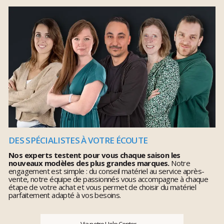
Matthieu
Expert escalade/alpinisme
"Mieux vaut être bien informé sur le matériel d’escalade et
d’alpinisme. Casque, baudrier, mousquetons, cordes,
chaussons, je suis là pour vous guider à travers le matériel qui
assurera votre sécurité. Appelez-moi au
04 73 26 98 47
"
DES SPÉCIALISTES À VOTRE ÉCOUTE
Nos experts testent pour vous chaque saison les
nouveaux modèles des plus grandes marques.
Notre
engagement est simple : du conseil matériel au service après-
vente, notre équipe de passionnés vous accompagne à chaque
étape de votre achat et vous permet de choisir du matériel
parfaitement adapté à vos besoins.
Via notre Help Center