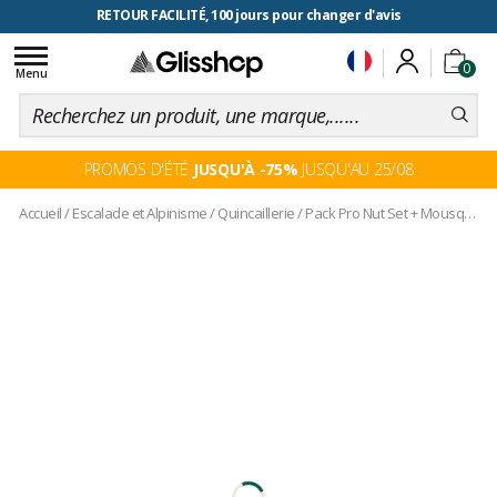
RETOUR FACILITÉ, 100 jours pour changer d'avis
Toggle
0
navigation
Menu
PROMOS D'ÉTÉ
JUSQU'À -75%
JUSQU'AU 25/08
Accueil
/
Escalade et Alpinisme
/
Quincaillerie
/
Pack Pro Nut Set + Mousqueton