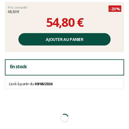
Prix conseillé
-
20
%
68,80 €
54,80
€
AJOUTER AU PANIER
En stock
Livré à partir du
09/08/2026
DESCRIPTION DÉTAILLÉE DU
PRODUIT — PRO NUT SET - 5 PCES