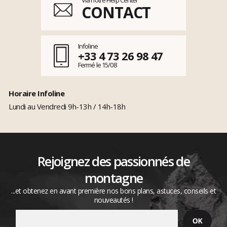
CONTACT
Infoline
+33 4 73 26 98 47
Tuto Glisshop : Comment s'équiper en escalade ?
Fermé le 15/08
CARACTÉRISTIQUES
Horaire Infoline
Lundi au Vendredi 9h-13h / 14h-18h
Rejoignez des passionnés de
montagne
...et obtenez en avant première nos bons plans, astuces, conseils et
nouveautés !