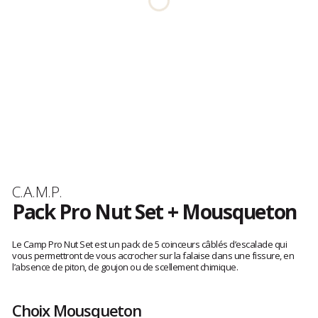
Visuel non disponible.
Marque
C.A.M.P.
Pack Pro Nut Set + Mousqueton
Les
avis
Le Camp Pro Nut Set est un pack de 5 coinceurs câblés d’escalade qui
clients
vous permettront de vous accrocher sur la falaise dans une fissure, en
l’absence de piton, de goujon ou de scellement chimique.
Choix Mousqueton